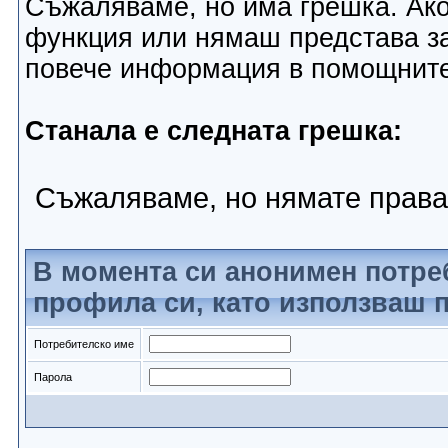
Съжаляваме, но има грешка. Ако
функция или нямаш представа за
повече информация в помощнит
Станала е следната грешка:
Съжаляваме, но нямате права
В момента си анонимен потре
профила си, като използваш п
Потребителско име
Парола