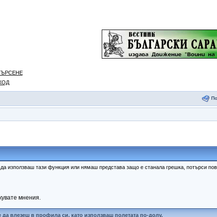
ТЪРСЕНЕ
ХОД
П
к да използваш тази функция или нямаш представа защо е станала грешка, потърси п
кувате мнения.
 да влезеш в профила си, като използваш полетата по-долу.