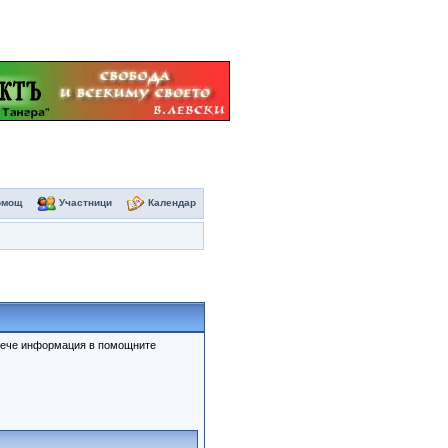
омощ
Участници
Календар
овече информация в помощните