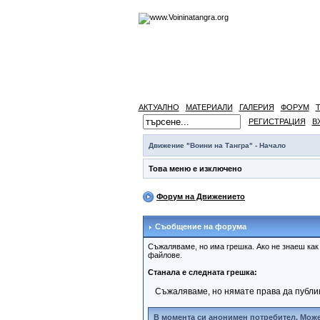
АКТУАЛНО
МАТЕРИАЛИ
ГАЛЕРИЯ
ФОРУМ
РЕГИСТРАЦИЯ
В
Движение "Воини на Тангра" - Начало
Това меню е изключено
Форум на Движението
Съобщение на форума
Съжаляваме, но има грешка. Ако не знаеш ка
файлове.
Станала е следната грешка:
Съжаляваме, но нямате права да публи
В момента си анонимен потребител. Може