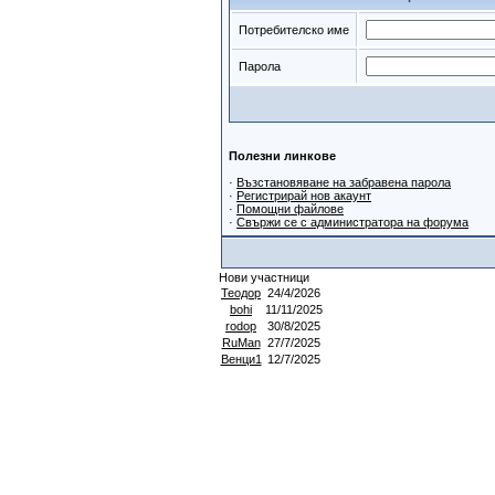
Потребителско име
Парола
Полезни линкове
·
Възстановяване на забравена парола
·
Регистрирай нов акаунт
·
Помощни файлове
·
Свържи се с администратора на форума
Нови участници
Теодор
24/4/2026
bohi
11/11/2025
rodop
30/8/2025
RuMan
27/7/2025
Венци1
12/7/2025