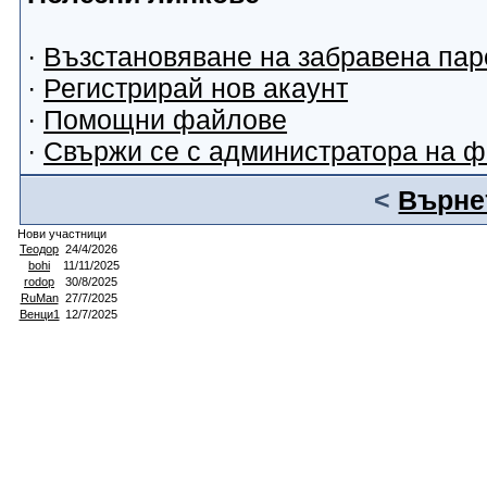
·
Възстановяване на забравена пар
·
Регистрирай нов акаунт
·
Помощни файлове
·
Свържи се с администратора на 
<
Върнет
Нови участници
Теодор
24/4/2026
bohi
11/11/2025
rodop
30/8/2025
RuMan
27/7/2025
Венци1
12/7/2025