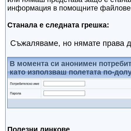
информация в помощните файлове
Станала е следната грешка:
Съжаляваме, но нямате права д
В момента си анонимен потребит
като използваш полетата по-долу
Потребителско име
Парола
Полезни линкове