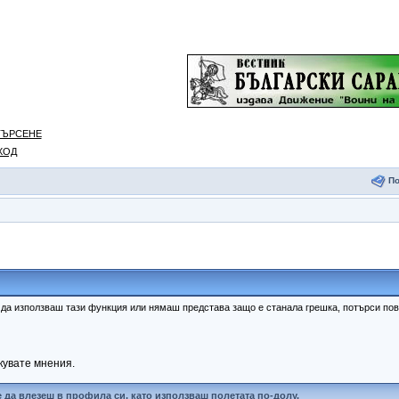
ТЪРСЕНЕ
ХОД
П
к да използваш тази функция или нямаш представа защо е станала грешка, потърси п
кувате мнения.
 да влезеш в профила си, като използваш полетата по-долу.