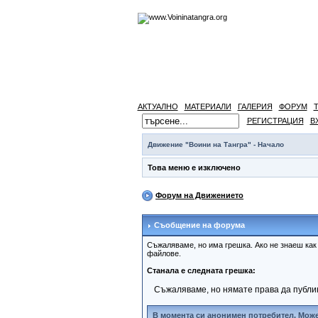
АКТУАЛНО
МАТЕРИАЛИ
ГАЛЕРИЯ
ФОРУМ
РЕГИСТРАЦИЯ
В
Движение "Воини на Тангра" - Начало
Това меню е изключено
Форум на Движението
Съобщение на форума
Съжаляваме, но има грешка. Ако не знаеш ка
файлове.
Станала е следната грешка:
Съжаляваме, но нямате права да публи
В момента си анонимен потребител. Може