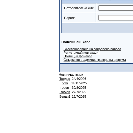
Потребителско име
Парола
Полезни линкове
·
Възстановяване на забравена парола
·
Регистрирай нов акаунт
·
Помощни файлове
·
Свържи се с администратора на форума
Нови участници
Теодор
24/4/2026
bohi
11/11/2025
rodop
30/8/2025
RuMan
27/7/2025
Венци1
12/7/2025