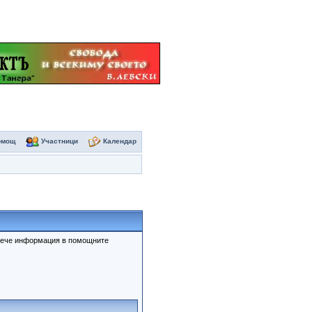
омощ
Участници
Календар
овече информация в помощните