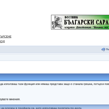
ТЪРСЕНЕ
ХОД
П
к да използваш тази функция или нямаш представа защо е станала грешка, потърси п
кувате мнения.
 да влезеш в профила си, като използваш полетата по-долу.