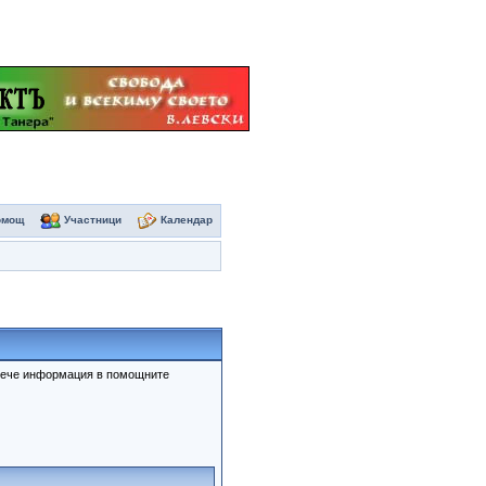
омощ
Участници
Календар
овече информация в помощните