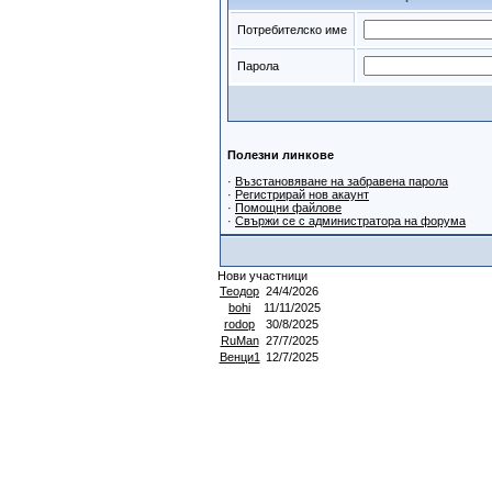
Потребителско име
Парола
Полезни линкове
·
Възстановяване на забравена парола
·
Регистрирай нов акаунт
·
Помощни файлове
·
Свържи се с администратора на форума
Нови участници
Теодор
24/4/2026
bohi
11/11/2025
rodop
30/8/2025
RuMan
27/7/2025
Венци1
12/7/2025