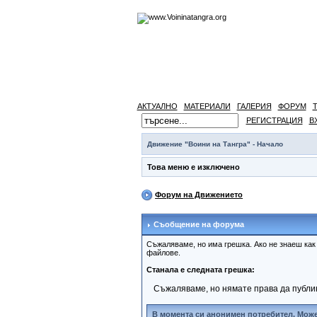
АКТУАЛНО
МАТЕРИАЛИ
ГАЛЕРИЯ
ФОРУМ
РЕГИСТРАЦИЯ
В
Движение "Воини на Тангра" - Начало
Това меню е изключено
Форум на Движението
Съобщение на форума
Съжаляваме, но има грешка. Ако не знаеш ка
файлове.
Станала е следната грешка:
Съжаляваме, но нямате права да публи
В момента си анонимен потребител. Може