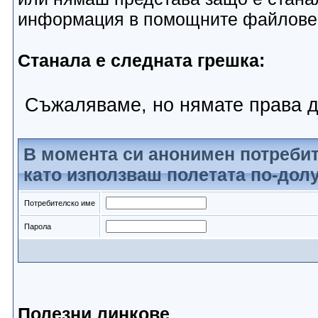
информация в помощните файлове
Станала е следната грешка:
Съжаляваме, но нямате права д
В момента си анонимен потребит
като използваш полетата по-долу
Потребителско име
Парола
Полезни линкове