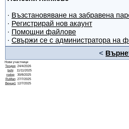
·
Възстановяване на забравена пар
·
Регистрирай нов акаунт
·
Помощни файлове
·
Свържи се с администратора на 
<
Върнет
Нови участници
Теодор
24/4/2026
bohi
11/11/2025
rodop
30/8/2025
RuMan
27/7/2025
Венци1
12/7/2025