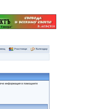
омощ
Участници
Календар
овече информация в помощните