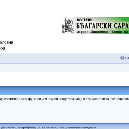
ЪРСЕНЕ
ХОД
П
 да използваш тази функция или нямаш представа защо е станала грешка, потърси п
да влезеш в профила си, като използваш полетата по-долу.