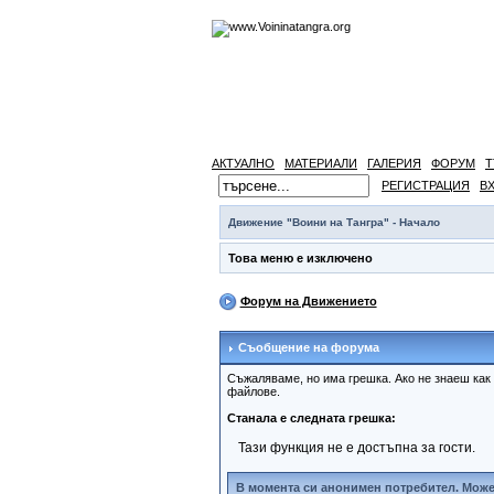
АКТУАЛНО
МАТЕРИАЛИ
ГАЛЕРИЯ
ФОРУМ
Т
РЕГИСТРАЦИЯ
В
Движение "Воини на Тангра" - Начало
Това меню е изключено
Форум на Движението
Съобщение на форума
Съжаляваме, но има грешка. Ако не знаеш как
файлове.
Станала е следната грешка:
Тази функция не е достъпна за гости.
В момента си анонимен потребител. Може 