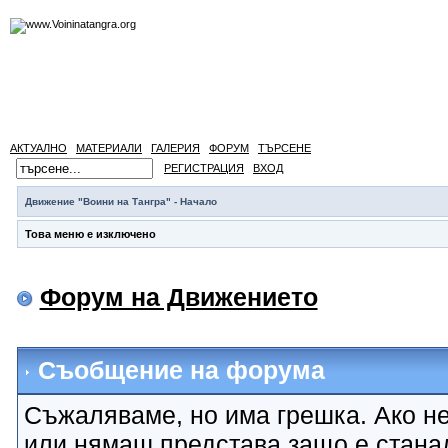
АКТУАЛНО
МАТЕРИАЛИ
ГАЛЕРИЯ
ФОРУМ
ТЪРСЕНЕ
РЕГИСТРАЦИЯ
ВХОД
Движение "Воини на Тангра" - Начало
Това меню е изключено
Форум на Движението
Съобщение на форума
Съжаляваме, но има грешка. Ако не
или нямаш представа защо е стана