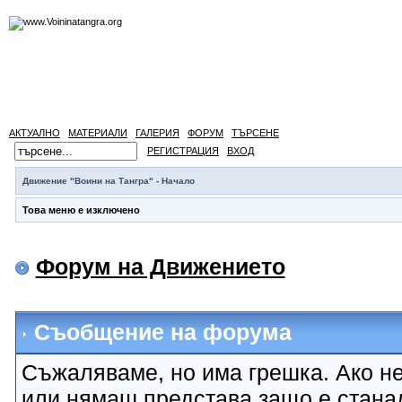
АКТУАЛНО
МАТЕРИАЛИ
ГАЛЕРИЯ
ФОРУМ
ТЪРСЕНЕ
РЕГИСТРАЦИЯ
ВХОД
Движение "Воини на Тангра" - Начало
Това меню е изключено
Форум на Движението
Съобщение на форума
Съжаляваме, но има грешка. Ако не
или нямаш представа защо е стана