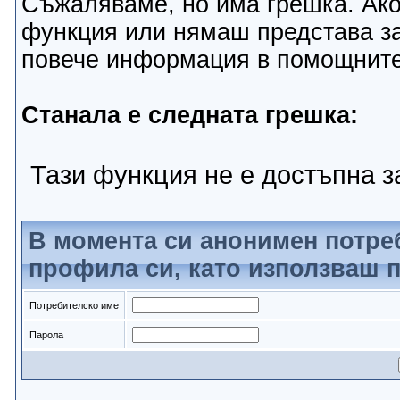
Съжаляваме, но има грешка. Ако
функция или нямаш представа за
повече информация в помощнит
Станала е следната грешка:
Тази функция не е достъпна за
В момента си анонимен потре
профила си, като използваш п
Потребителско име
Парола