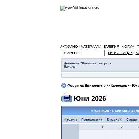
АКТУАЛНО
МАТЕРИАЛИ
ГАЛЕРИЯ
ФОРУМ
РЕГИСТРАЦИЯ
В
Движение "Воини на Тангра" -
Начало
Форум на Движението
->
Календар
-> Юни
Юни 2026
<
Май 2026
· Събитията за м
Неделя
Понеделник
Вторник
Сряда
1
2
3