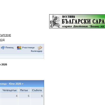
ТЪРСЕНЕ
ХОД
Помощ
Участници
Календар
 2026
есеца ·
Юли 2026
>
Четвъртък
Петък
Събота
4
5
6