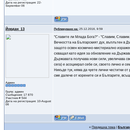
Дата на регистрация: 22-
September 06
Йордан_13
Публикувано на:
25.12.2016, 9:59
"Славите ли Млада Бога?" - "Славим, Славим..
Вечността на Българският дух, въплътен в Д
защото освен космично-мистериално изражен
схващал като идея за обновление на Държават
Държавата получава нови сили, увеличава св
сега) е асоциирал себе си, своето лично и с
Никъде тук, няма да чуете лични честитки от 
сме далече от корените си и Българите, всъщ
Админ
Група: админ
Съобщения: 17 870
Участник # 544
Дата на регистрация: 10-August
06
«
Предишна тема
|
Българ