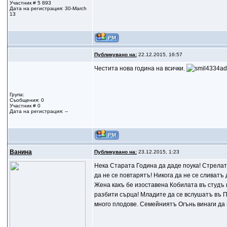
Участник # 5 893
Дата на регистрация: 30-March
13
Публикувано на:
22.12.2015, 16:57
Честита нова година на всички.
Група:
Съобщения: 0
Участник # 0
Дата на регистрация: --
Ванина
Публикувано на:
23.12.2015, 1:23
Нека Старата Година да даде поука! Стрелата
да не се повтарятъ! Никога да не се сливатъ
Жена какъ бе изоставена Кобилата въ студъ
разбити сърца! Младите да се вслушатъ въ П
много плодове. Семейниятъ Огънь винаги да 