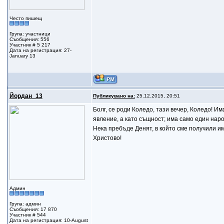
Често пишещ
Група: участници
Съобщения: 556
Участник # 5 217
Дата на регистрация: 27-
January 13
Йордан_13
Публикувано на:
25.12.2015, 20:51
Болг, се роди Коледо, тази вечер, Коледо! И
явление, а като същност; има само един народ
Нека пребъде Денят, в който сме получили и
Христово!
Админ
Група: админ
Съобщения: 17 870
Участник # 544
Дата на регистрация: 10-August