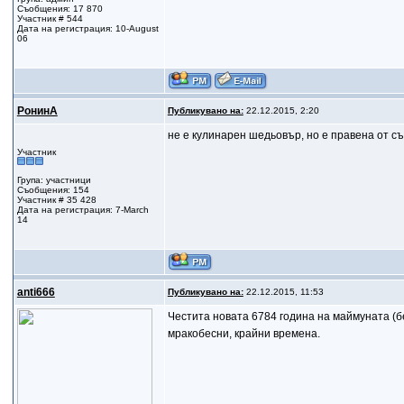
Съобщения: 17 870
Участник # 544
Дата на регистрация: 10-August
06
РонинА
Публикувано на:
22.12.2015, 2:20
не е кулинарен шедьовър, но е правена от с
Участник
Група: участници
Съобщения: 154
Участник # 35 428
Дата на регистрация: 7-March
14
anti666
Публикувано на:
22.12.2015, 11:53
Честита новата 6784 година на маймуната (бе
мракобесни, крайни времена.