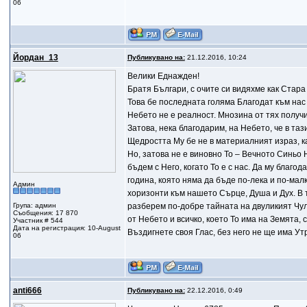
06
Йордан_13
Публикувано на:
21.12.2016, 10:24
Велики Еднажден!
Братя Българи, с очите си видяхме как Стара 
Това бе последната голяма Благодат към нас в
Небето не е реалност. Мнозина от тях получи
Затова, нека благодарим, на Небето, че в таз
Щедростта Му бе не в материалният израз, как
Но, затова не е виновно То – Вечното Синьо
бъдем с Него, когато То е с нас. Да му благ
година, която няма да бъде по-лека и по-мал
Админ
хоризонти към нашето Сърце, Душа и Дух. В т
Група: админ
разберем по-добре тайната на двуликият Чул
Съобщения: 17 870
от Небето и всичко, което То има на Земята, с
Участник # 544
Дата на регистрация: 10-August
Въздигнете своя Глас, без него не ще има Ут
06
anti666
Публикувано на:
22.12.2016, 0:49