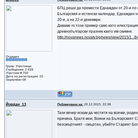
БПЦ реши да премести Еднажден от 20-и по н
Българския и истински календар, Еднажден на
20-и, а на 22-и декември.
Даваме го този пример само като илюстраци
древнобългарски празник както им скимне.
http://novanews.novatv.bg/news/view/2015/
Отдаден
Група: Участници
Съобщения: 2 639
Участник # 700
Дата на регистрация: 22-
September 06
Йордан_13
Публикувано на:
20.12.2015, 22:38
Тази вечер искам да честитя на всички, роде
причина. Братя мои, Воини на Българският С
безсмъртният - смъртен, убийте Старият Бог