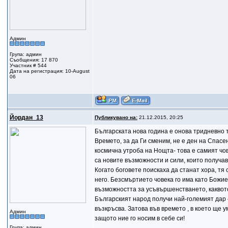
Админ
Група: админ
Съобщения: 17 870
Участник # 544
Дата на регистрация: 10-August
06
Йордан_13
Публикувано на:
21.12.2015, 20:25
Българската нова година е онова тридневно т
Времето, за да Ги сменим, не е ден на Спасе
космична утроба на Нощта- това е самият чов
са новите възможности и сили, които получа
Когато боговете поискаха да станат хора, тя 
него. Безсмъртието човека го има като Божие
възможността за усъвършенстването, каквото и
Българският народ получи най-големият дар –
възкръсва. Затова във времето , в което ще у
Админ
защото ние го носим в себе си!
Група: админ