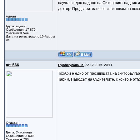
случка с едно падане на Ситовският надпис и
доктор. Предварително се извинявам на лек
Админ
Група: админ
Съобщения: 17 870
Участник # 544
Дата на регистрация: 10-August
06
anti666
Публикувано на:
22.12.2016, 20:14
ТохАри е едно от прозвищата на скитобългар
Тарим. Народът на будителите, с който е от
Отдаден
Група: Участници
Съобщения: 2 639
Участник # 700