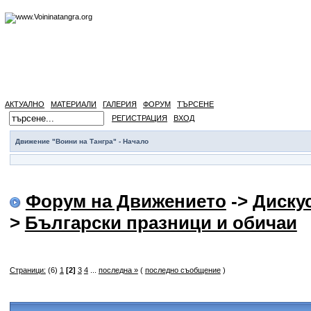
АКТУАЛНО
МАТЕРИАЛИ
ГАЛЕРИЯ
ФОРУМ
ТЪРСЕНЕ
РЕГИСТРАЦИЯ
ВХОД
Движение "Воини на Тангра" - Начало
Форум на Движението
->
Диску
>
Български празници и обичаи
Страници:
(6)
1
[2]
3
4
...
последна »
(
последно съобщение
)