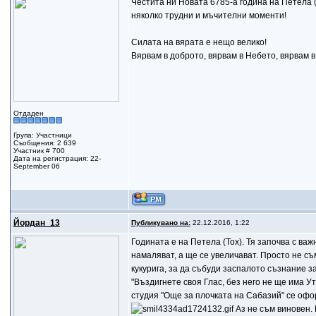
Честита ни Новата 6785-а година на Петела (
няколко трудни и мъчителни моменти!
Силата на вярата е нещо велико!
Вярвам в доброто, вярвам в Небето, вярвам в
Отдаден
Група: Участници
Съобщения: 2 639
Участник # 700
Дата на регистрация: 22-
September 06
Йордан_13
Публикувано на:
22.12.2016, 1:22
Годината е на Петела (Тох). Тя започва с ва
намаляват, а ще се увеличават. Просто не с
кукурига, за да събуди заспалото съзнание з
"Въздигнете своя Глас, без него не ще има Ут
студия "Още за плочката на Сабазий" се офо
Аз не съм виновен. 