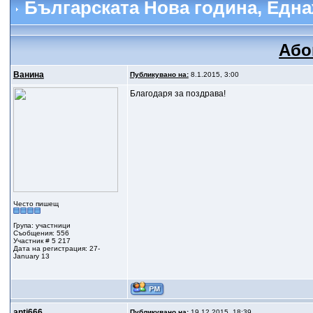
Българската Нова година
, Едн
Або
Ванина
Публикувано на:
8.1.2015, 3:00
Благодаря за поздрава!
Често пишещ
Група: участници
Съобщения: 556
Участник # 5 217
Дата на регистрация: 27-
January 13
anti666
Публикувано на:
19.12.2015, 18:39