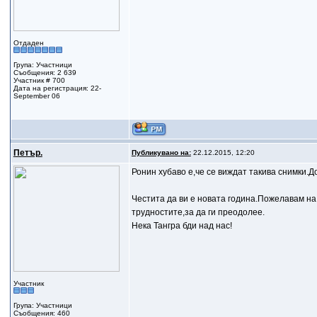
Отдаден
Група: Участници
Съобщения: 2 639
Участник # 700
Дата на регистрация: 22-
September 06
Петър.
Публикувано на:
22.12.2015, 12:20
Ронин хубаво е,че се виждат такива снимки.До
Честита да ви е новата година.Пожелавам на 
трудностите,за да ги преодолее.
Нека Тангра бди над нас!
Участник
Група: Участници
Съобщения: 460