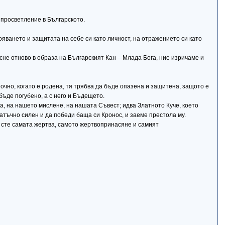
 просветление в Българското.
тояването и защитата на себе си като личност, на отражението си като
ъсне отново в образа на Българският Кан – Млада Бога, ние изричаме и
очно, когато е родена, тя трябва да бъде опазена и защитена, защото е
бъде погубено, а с него и Бъдещето.
а, на нашето мислене, на нашата Съвест; идва Златното Куче, което
татъчно силен и да победи баща си Кронос, и заеме престола му.
е сте самата жертва, самото жертвопринасяне и самият