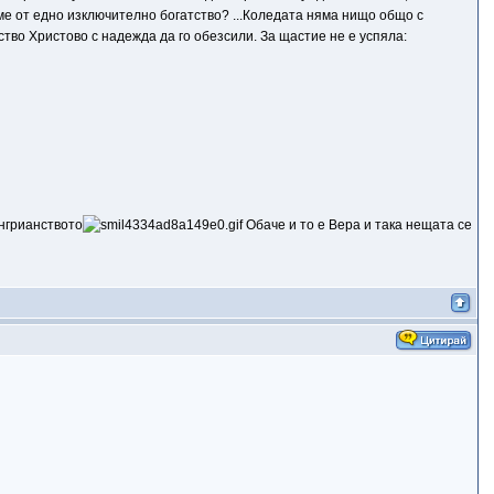
ме от едно изключително богатство? ...Коледата няма нищо общо с
тво Христово с надежда да го обезсили. За щастие не е успяла:
енгрианството
Обаче и то е Вера и така нещата се