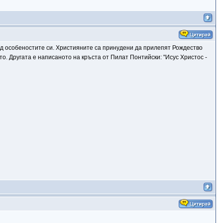
ед особеностите си. Християните са принудени да прилепят Рождество
о. Другата е написаното на кръста от Пилат Понтийски: "Исус Христос -