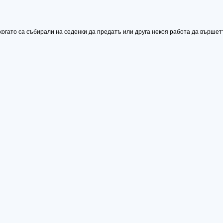
огато са събирали на седенки да предатъ или друга некоя работа да вършет