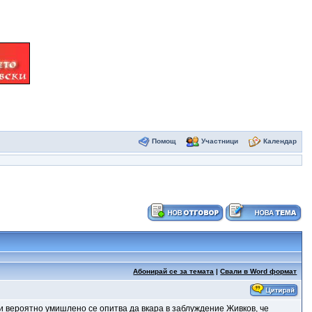
Помощ
Участници
Календар
Абонирай се за темата
|
Свали в Word формат
и вероятно умишлено се опитва да вкара в заблуждение Живков, че