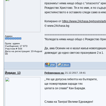
празникът няма нищо общо с “опасното” хрис
Рождество Христово. Тя и по име, и по съдър
християнството е оставило следи само в няк
Копирано от
https://www.24chasa.bg/novini/art
© www.24chasa.bg
=====================================
Админ
"Коледата няма нищо общо с Рождество Христ
Група: админ
Съобщения: 17 873
Да, ама Осинин не е казал какъв новогодишен
Участник # 544
Дата на регистрация: 10-August
довеждат до едно светско празнуване 2 в 1.
06
Йордан_13
Публикувано на:
21.12.2017, 19:41
„ Не ще допусна гибелта на българите,
ще пожертвувам заради тях
цялата си слава!” Кан Барадж.
Слава на Тангра! Велики Еднажден!