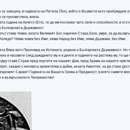
се завърна, в годината на Петела (Тох), който я Възвести като пробуждане и
о се просветлиха, взеха
та година на Кучето (Етх), те да им послужат като сили и способности, в отс
и Българската Държавност.
гът става Човек, когато Великият Бог, наречен Стара Бога, умря, за да възкр
 Коледо!” Няма човек без Име, няма Народ без Име, няма Държава, без Име.
ата Вяра като Проповед на Истината, родена е Българската Държавност. Но т
ено в часовете след раждането му и в дните и годините на растежа му, то ще 
ндиу става Страж пред портите на нашият Дом, пред Храма на нашите чувств
Крит, заедно с неговата хранителка и дойка, козата Амалтея, за да стане дос
ългарският Саракт! Годината на Вашата Грижа и Преданост, в която самите ви
 и възкръсналото Тенгрианство!