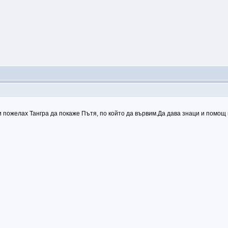
си пожелах Тангра да покаже Пътя, по който да вървим.Да дава знаци и помо