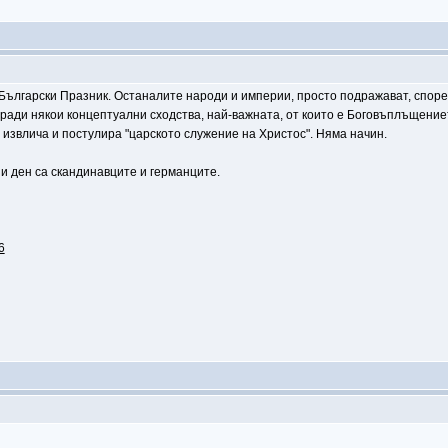
 Български Празник. Останалите народи и империи, просто подражават, спор
ради някои концептуални сходства, най-важната, от които е Боговъплъщениет
, извлича и постулира "царското служение на Христос". Няма начин.
и ден са скандинавците и германците.
6