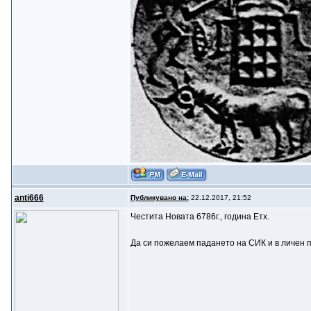
anti666
Публикувано на:
22.12.2017, 21:52
Честита Новата 6786г., година Етх.
Да си пожелаем падането на СИК и в личен п