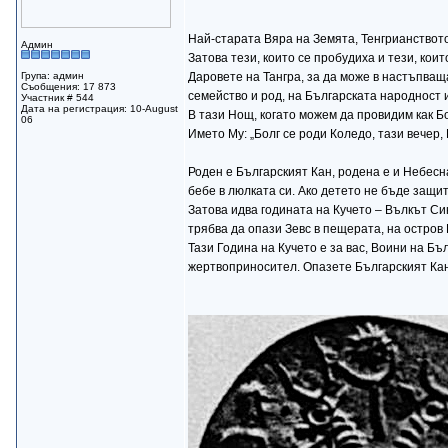
Най-старата Вяра на Земята, Тенгрианството 
Админ
Затова тези, които се пробудиха и тези, коит
Група: админ
Даровете на Тангра, за да може в настъпваща
Съобщения: 17 873
семейство и род, на Българската народност 
Участник # 544
Дата на регистрация: 10-August
В тази Нощ, когато можем да провидим как Бо
06
Името Му: „Болг се роди Коледо, тази вечер,
Роден е Българският Кан, родена е и Небесн
бебе в люлката си. Ако детето не бъде защит
Затова идва годината на Кучето – Вълкът Си
трябва да опази Зевс в пещерата, на остров 
Тази Година на Кучето е за вас, Воини на Б
жертвоприносител. Опазете Българският Кан