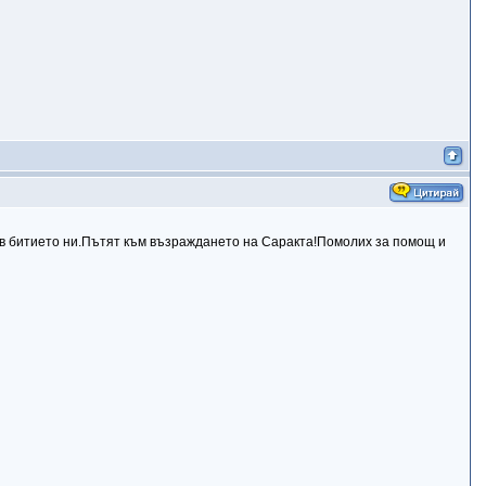
щ в битието ни.Пътят към възраждането на Саракта!Помолих за помощ и