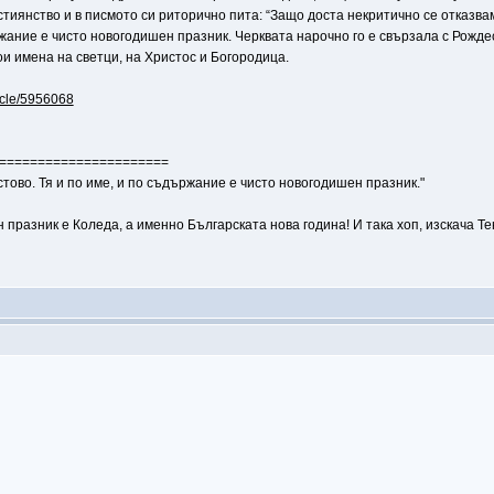
тиянство и в писмото си риторично пита: “Защо доста некритично се отказва
жание е чисто новогодишен празник. Черквата нарочно го е свързала с Рождес
ои имена на светци, на Христос и Богородица.
icle/5956068
======================
ово. Тя и по име, и по съдържание е чисто новогодишен празник."
 празник е Коледа, а именно Българската нова година! И така хоп, изскача Т