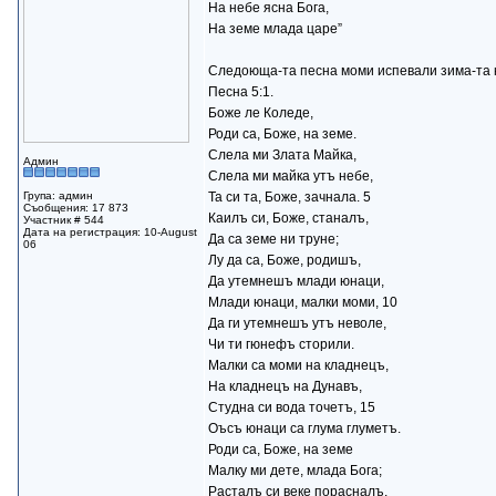
На небе ясна Бога,
На земе млада царе”
Слeдоюща-та песна моми испевали зима-та к
Песна 5:1.
Боже ле Коледе,
Роди са, Боже, на земе.
Слела ми Злата Майка,
Админ
Слела ми майка утъ небе,
Група: админ
Та си та, Боже, зачнала. 5
Съобщения: 17 873
Каилъ си, Боже, станалъ,
Участник # 544
Дата на регистрация: 10-August
Да са земе ни труне;
06
Лу да са, Боже, родишъ,
Да утемнешъ млади юнаци,
Млади юнаци, малки моми, 10
Да ги утемнешъ утъ неволе,
Чи ти гюнефъ сторили.
Малки са моми на кладнецъ,
На кладнецъ на Дунавъ,
Студна си вода точетъ, 15
Оъсъ юнаци са глума глуметъ.
Роди са, Боже, на земе
Малку ми дете, млада Бога;
Расталъ си веке порасналъ.