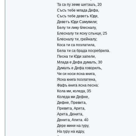
Та са пу земе шеташъ, 20
Съсъ тебе млада Дефа,
Съсъ тебе деветъ Юди,
Деветъ Юди Самувили;
Белу ти лику блесналу,
Блесналу ти ясну слънце, 25
Блесналу ти, грейналу;
Коса ти са позлатила,
Бела ти са брада посребрила.
Песна ти Юди запели,
Млада е Дефа думалъ, 30
Думалъ е Дефа говорилъ,
Чи си носи ясна книга,
Ясна книга позлатена,
Фафъ книга ясна песна:
Кола ми, коледа, 35
Коледа ми Дефне,
Дефне, Превита,
Превита, Арита,
Арита, Денита,
Денита, Апита. 40
Дере мини на гуру,
На гуру на идру,