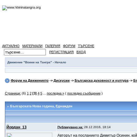
АКТУАЛНО
МАТЕРИАЛИ
ГАЛЕРИЯ
ФОРУМ
ТЪРСЕНЕ
РЕГИСТРАЦИЯ
ВХОД
Движение "Воини на Тангра" - Начало
Форум на Движението
->
Дискусии
->
Българска духовност и култура
->
Б
Страници:
(6)
1
2
[3]
4
5
...
последна »
(
последно съобщение
)
Българската Нова година
, Еднажден
Йордан_13
Публикувано на:
28.12.2016, 18:14
Авторът на посланието Димитър Осинин, койт