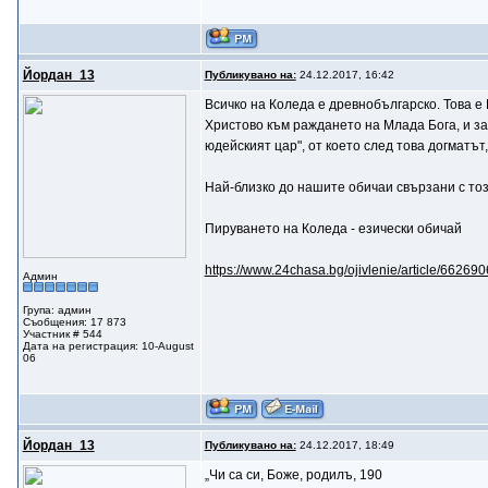
Йордан_13
Публикувано на:
24.12.2017, 16:42
Всичко на Коледа е древнобългарско. Това е
Христово към раждането на Млада Бога, и за
юдейският цар", от което след това догматът
Най-близко до нашите обичаи свързани с тоз
Пируването на Коледа - езически обичай
https://www.24chasa.bg/ojivlenie/article/662690
Админ
Група: админ
Съобщения: 17 873
Участник # 544
Дата на регистрация: 10-August
06
Йордан_13
Публикувано на:
24.12.2017, 18:49
„Чи са си, Боже, родилъ, 190