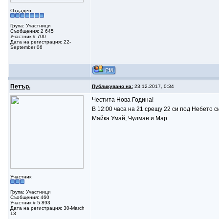
Отдаден
Група: Участници
Съобщения: 2 645
Участник # 700
Дата на регистрация: 22-
September 06
Петър.
Публикувано на:
23.12.2017, 0:34
Честита Нова Година!
В 12:00 часа на 21 срещу 22 си под Небето 
Майка Умай, Чулман и Мар.
Участник
Група: Участници
Съобщения: 460
Участник # 5 893
Дата на регистрация: 30-March
13