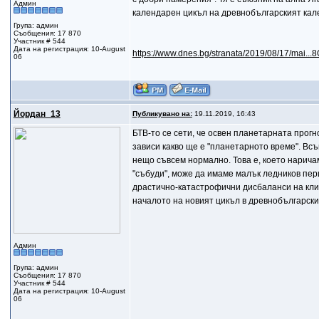
Админ
календарен цикъл на древнобългарският кал
Група: админ
Съобщения: 17 870
Участник # 544
Дата на регистрация: 10-August
https://www.dnes.bg/stranata/2019/08/17/mai
06
Йордан_13
Публикувано на:
19.11.2019, 16:43
БТВ-то се сети, че освен планетарната прогно
зависи какво ще е "планетарното време". Всъ
нещо съвсем нормално. Това е, което нарича
"събуди", може да имаме малък ледников пери
драстично-катастрофични дисбаланси на клим
началото на новият цикъл в древнобългарски
Админ
Група: админ
Съобщения: 17 870
Участник # 544
Дата на регистрация: 10-August
06