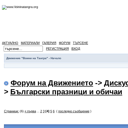
АКТУАЛНО
МАТЕРИАЛИ
ГАЛЕРИЯ
ФОРУМ
ТЪРСЕНЕ
РЕГИСТРАЦИЯ
ВХОД
Движение "Воини на Тангра" - Начало
Форум на Движението
->
Диску
>
Български празници и обичаи
Страници:
(6)
« първа
...
2
3
[4]
5
6
(
последно съобщение
)