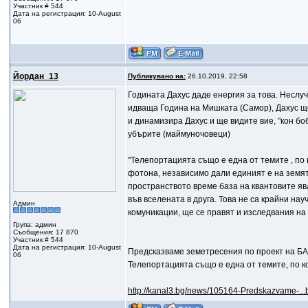
Участник # 544
Дата на регистрация: 10-August
06
Йордан_13
Публикувано на:
26.10.2019, 22:58
Годината Дахус даде енергия за това. Неслуч
идваща Година на Мишката (Самор), Дахус щ
и динамизира Дахус и ще видите вие, "кон боб
убърите (маймуночовеци)
"Телепортацията също е една от темите , по 
фотона, независимо дали единият е на земята
пространството време база на квантовите яв
във вселената в друга. Това не са крайни нау
Админ
комуникации, ще се правят и изследвания на 
Група: админ
Съобщения: 17 870
Участник # 544
Дата на регистрация: 10-August
Предсказваме земетресения по проект на Б
06
Телепортацията също е една от темите, по к
http://kanal3.bg/news/105164-Predskazvame-.