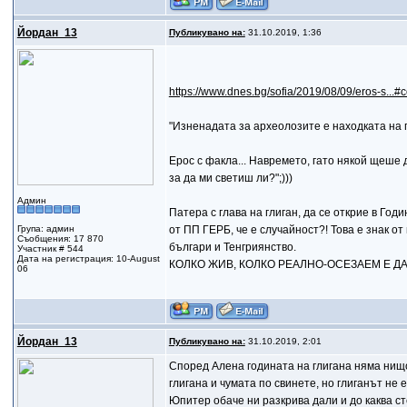
Йордан_13
Публикувано на:
31.10.2019, 1:36
https://www.dnes.bg/sofia/2019/08/09/eros-s..
"Изненадата за археолозите е находката на 
Ерос с факла... Навремето, гато някой щеше 
за да ми светиш ли?";)))
Админ
Патера с глава на глиган, да се открие в Го
Група: админ
от ПП ГЕРБ, че е случайност?! Това е знак от
Съобщения: 17 870
българи и Тенгриянство.
Участник # 544
Дата на регистрация: 10-August
КОЛКО ЖИВ, КОЛКО РЕАЛНО-ОСЕЗАЕМ Е ДА
06
Йордан_13
Публикувано на:
31.10.2019, 2:01
Според Алена годината на глигана няма нищо
глигана и чумата по свинете, но глиганът не
Юпитер обаче ни разкрива дали и до каква с