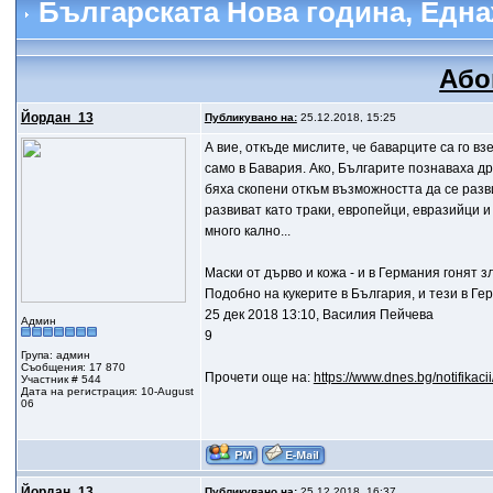
Българската Нова година
, Едн
Або
Йордан_13
Публикувано на:
25.12.2018, 15:25
А вие, откъде мислите, че баварците са го вз
само в Бавария. Ако, Българите познаваха др
бяха скопени откъм възможността да се разви
развиват като траки, европейци, евразийци и
много кално...
Маски от дърво и кожа - и в Германия гонят зл
Подобно на кукерите в България, и тези в Ге
25 дек 2018 13:10, Василия Пейчева
Админ
9
Група: админ
Съобщения: 17 870
Прочети още на:
https://www.dnes.bg/notifikac
Участник # 544
Дата на регистрация: 10-August
06
Йордан_13
Публикувано на:
25.12.2018, 16:37