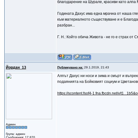
благодарение на Шурале, красиви като алпа Ма
Годината Дахус има една мрачна от наша глед
към материалното съществуване и е Благодат
разбран...
Г. Н.: Който обича Живота - не го е страх от
Йордан_13
Публикувано на:
29.1.2019, 21:43
Алпът Дахус ни носи и зима и смърт и въпреки
подаянията на Бойковият социум и Цветанов
https://scontent.fsof4-1.fna.fbcdn.net/v/t1...1
Админ
Група: админ
Съобщения: 17 870