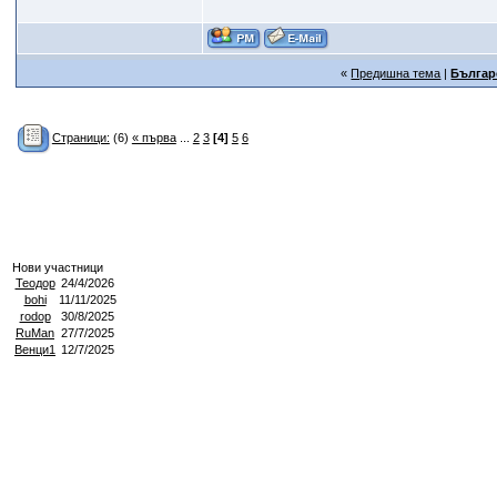
«
Предишна тема
|
Българ
Страници:
(6)
« първа
...
2
3
[4]
5
6
Нови участници
Теодор
24/4/2026
bohi
11/11/2025
rodop
30/8/2025
RuMan
27/7/2025
Венци1
12/7/2025