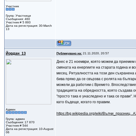
Участник
Група: Участници
Съобщения: 460
Участник # 5 893
Дата на регистрация: 30-March
13
Йордан_13
Публикувано на:
21.11.2020, 20:57
Днес е 21 ноември, която можем да приемем к
смяната на енергиите на старата година и вс
месец. Ритуалността на този ден съхранена 
бива пряко да се свързва с ролята на българи
можели да работим с Времето. Впоследствие 
традицията на обредността, която създава о
"просто така е унаследено и така се прави". 
като бъдеще, когато го правим.
Админ
https://bg.wikipedia.org/wiki/Вълчи_празниц
Група: админ
Съобщения: 17 870
Участник # 544
Дата на регистрация: 10-August
06