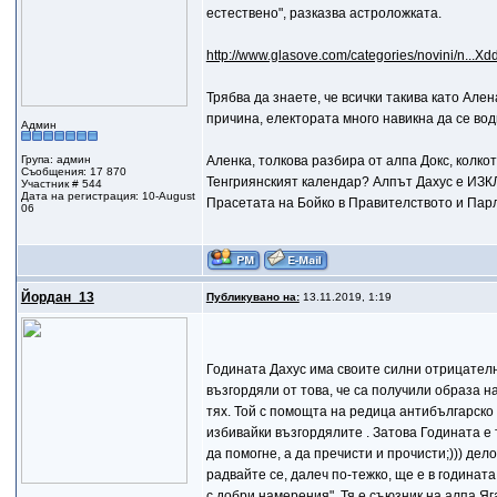
естествено", разказва астроложката.
http://www.glasove.com/categories/novini/n...
Трябва да знаете, че всички такива като Ален
причина, електората много навикна да се води
Админ
Група: админ
Аленка, толкова разбира от алпа Докс, колко
Съобщения: 17 870
Тенгриянският календар? Алпът Дахус е ИЗК
Участник # 544
Дата на регистрация: 10-August
Прасетата на Бойко в Правителството и Парл
06
Йордан_13
Публикувано на:
13.11.2019, 1:19
Годината Дахус има своите силни отрицателн
възгордяли от това, че са получили образа н
тях. Той с помощта на редица антибългарско
избивайки възгордялите . Затова Годината е т
да помогне, а да пречисти и прочисти;))) дел
радвайте се, далеч по-тежко, ще е в годинат
с добри намерения". Тя е съюзник на алпа Я