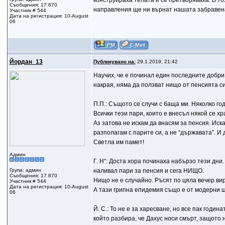
конструираха телата и се претворяваха. В то
Съобщения: 17 870
направления ще ни върнат нашата забравена
Участник # 544
Дата на регистрация: 10-August
06
Йордан_13
Публикувано на:
29.1.2019, 21:42
Научих, че е починал един последните добри 
накрая, няма да ползват нищо от пенсията си
П.П.: Същото се случи с баща ми. Няколко го
Всички тези пари, които е внесъл някой се хра
Аз затова не искам да внасям за пенсия. Иска
разполагам с парите си, а не “държавата”. И 
Светла им памет!
Админ
Г. Н“: Доста хора починаха набързо тези дни
Група: админ
наливал пари за пенсия и сега НИЩО.
Съобщения: 17 870
Нищо не е случайно. Ръсят по цяла вечер виру
Участник # 544
Дата на регистрация: 10-August
А тази грипна епидемия също е от модерни 
06
Й. С.: То не е за харесване, но все пак година
който разбира, че Дахус носи смърт, защото н