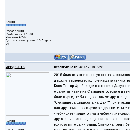
Админ
Група: админ
Съобщения: 17 870
Участник # 544
Дата на регистрация: 10-August
06
Йордан_13
Публикувано на:
30.12.2018, 23:00
2018 била изключително успешна за космонав
държим първенството. То е нашата стихия, на
Кана Тенгир Фрейр язди светещият Дахус, гли
е само пътуване на Съзнанието, това е и те
били първи, не бива да оставяме другите да 
"Сказание за дъщерята на Шан"? Той е технич
или друг начин ни свързаха с древните ни епо
учебниците), защото има и небесни, не само 
другата ни авангардна дисциплина е генетика
Админ
която алпите са ни учили. Смело напред и бе
Група: админ