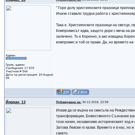
" Горе долу християнските празници припокри
Иначе ставало трудна работа с християнизир
Така е. Християнските празници на светци, све
Компромисът идва, защото дори с меча на р
заличено. То е Коренно, а ако извадиш Корен
компромис и той се прави. Да, но времето на
Админ
Група: админ
Съобщения: 17 870
Участник # 544
Дата на регистрация: 10-August
06
Йордан_13
Публикувано на:
30.12.2018, 22:59
Искам да се върна на смисъла на Рождествен
трансформации, Божественото Съзнание ражд
този начин, независимо историческият ход и
Затова Левски го казва: Времето е в нас, но и
сакато.