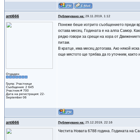
anti666
Публикувано на:
29.11.2019, 1:12
Понеже беше изтрито съобщението преди врем
остава месец. Годината е на алпа Самор. Как
рядко говори за срещи на хора от Движениет
питам.
В кратце, има месец дотогава. Ако някой иска
още мястото ще трябва да го уточним, както 
Отдаден
Група: Участници
Съобщения: 2 645
Участник # 700
Дата на регистрация: 22-
September 06
anti666
Публикувано на:
25.12.2019, 22:16
Честита Новата 6788 година. Годината на С