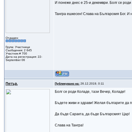
И понеже днес е 25-и декември. Болг се роди
Тангра ешкесен! Слава на Българския Бог. И
Отдаден
Група: Участници
Съобщения: 2 645
Участник # 700
Дата на регистрация: 22-
September 06
Петър.
Публикувано на:
26.12.2019, 0:11
Болг се роди Колaдe, тази Вечер, Колaдe!
Бъдете живи и здрави! Желая българите да п
Да бъде Саракта, да бъде Българският Цар!
Слава на Тангра!