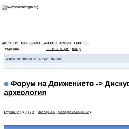
АКТУАЛНО
МАТЕРИАЛИ
ГАЛЕРИЯ
ФОРУМ
ТЪРСЕНЕ
РЕГИСТРАЦИЯ
ВХОД
Движение "Воини на Тангра" - Начало
Форум на Движението
->
Диску
археология
Страници:
(7)
[1]
2
3
...
последна »
(
последно съобщение
)