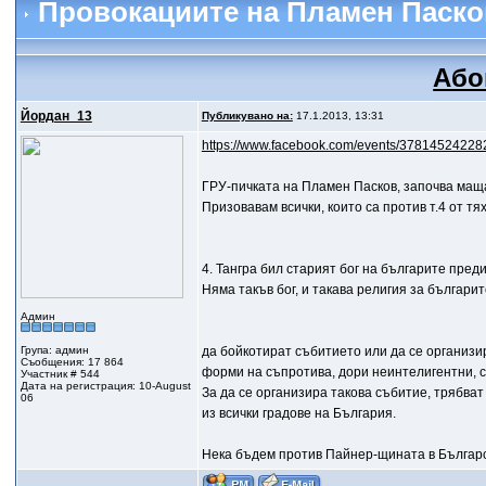
Провокациите на Пламен Паско
Або
Йордан_13
Публикувано на:
17.1.2013, 13:31
https://www.facebook.com/events/37814524228
ГРУ-пичката на Пламен Пасков, започва маща
Призовавам всички, които са против т.4 от тя
4. Тангра бил старият бог на българите пре
Няма такъв бог, и такава религия за българит
Админ
Група: админ
да бойкотират събитието или да се организир
Съобщения: 17 864
форми на съпротива, дори неинтелигентни, ср
Участник # 544
Дата на регистрация: 10-August
За да се организира такова събитие, трябват
06
из всички градове на България.
Нека бъдем против Пайнер-щината в Българс