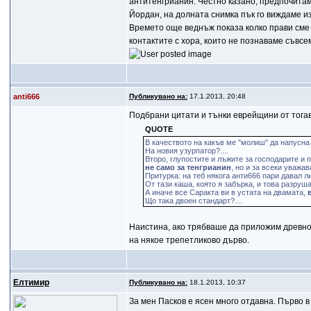
антитенгрианин. Честно казано, предпочитам 
Йордан, на долната снимка пък го виждаме и
Времето още веднъж показа колко прави сме б
контактите с хора, които не познаваме съвсе
anti666
Публикувано на:
17.1.2013, 20:48
Подбрани цитати и тънки еврейщини от тогав
QUOTE
В качеството на какъв ме "молиш" да напусн
На новия узурпатор?....
Второ, глупостите и лъжите за господарите и
не само за тенгрианин
, но и за всеки уважа
Притурка: на теб някога анти666 пари давал ли 
От тази каша, която я забърка, и това разр
А иначе все Саракта ви в устата на двамата,
Що така двоен стандарт?....
Наистина, ако трябваше да приложим древноб
на някое трепетликово дърво.
Елтимир
Публикувано на:
18.1.2013, 10:37
За мен Пасков е ясен много отдавна. Първо в