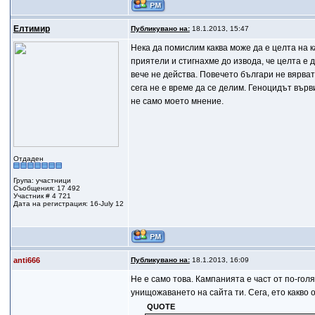
Елтимир
Публикувано на:
18.1.2013, 15:47
Нека да помислим каква може да е целта на к
приятели и стигнахме до извода, че целта е
вече не действа. Повечето българи не вярват
сега не е време да се делим. Геноцидът върв
не само моето мнение.
Отдаден
Група: участници
Съобщения: 17 492
Участник # 4 721
Дата на регистрация: 16-July 12
anti666
Публикувано на:
18.1.2013, 16:09
Не е само това. Кампанията е част от по-гол
унищожаването на сайта ти. Сега, ето какво о
QUOTE