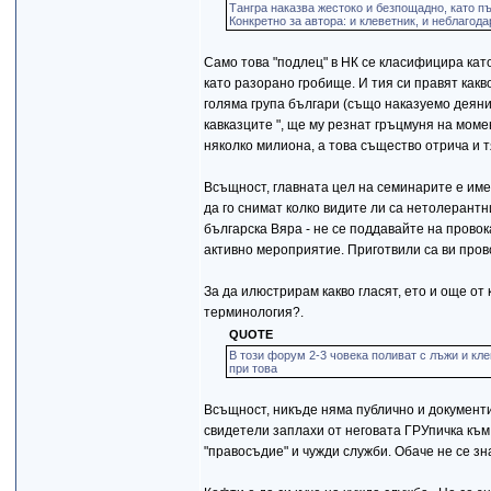
Тангра наказва жестоко и безпощадно, като п
Конкретно за автора: и клеветник, и неблагода
Само това "подлец" в НК се класифицира като
като разорано гробище. И тия си правят как
голяма група българи (също наказуемо деяние
кавказците ", ще му резнат гръцмуня на мом
няколко милиона, а това същество отрича и т
Всъщност, главната цел на семинарите е имен
да го снимат колко видите ли са нетолерант
българска Вяра - не се поддавайте на провок
активно мероприятие. Приготвили са ви прово
За да илюстрирам какво гласят, ето и още от
терминология?.
QUOTE
В този форум 2-3 човека поливат с лъжи и кл
при това
Всъщност, никъде няма публично и документ
свидетели заплахи от неговата ГРУпичка към 
"правосъдие" и чужди служби. Обаче не се зн