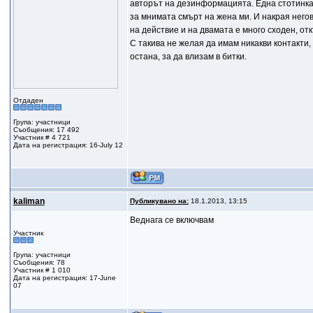
авторът на дезинформацията. Една стотинка 
за мнимата смърт на жена ми. И накрая него
на действие и на двамата е много сходен, о
С такива не желая да имам никакви контакти,
остана, за да влизам в битки.
Отдаден
Група: участници
Съобщения: 17 492
Участник # 4 721
Дата на регистрация: 16-July 12
kaliman
Публикувано на:
18.1.2013, 13:15
Веднага се включвам
Участник
Група: участници
Съобщения: 78
Участник # 1 010
Дата на регистрация: 17-June
07