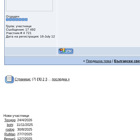
Отдаден
Група: участници
Съобщения: 17 492
Участник # 4 721
Дата на регистрация: 16-July 12
«
Предишна тема
|
Български све
Страници:
(7)
[1]
2
3
...
последна »
Нови участници
Теодор
24/4/2026
bohi
11/11/2025
rodop
30/8/2025
RuMan
27/7/2025
Венци1
12/7/2025