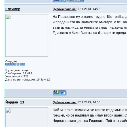
Елтимир
Публикувано на:
17.1.2013, 14:23
На Пасков ще му е малко трудно. Ще трябва 
и преданията на Волжските българи. А че Пас
тази измислица за мнимата смърт на жена ми
Е, и каква е била Вярата на българите пред
Отдаден
Група: участници
Съобщения: 17 492
Участник # 4 721
Дата на регистрация: 16-July 12
Йордан_13
Публикувано на:
17.1.2013, 14:30
Най-много съжалявам, че когато се домъкна пр
грешки, но се надявам да имам втори шанс. С
Чернатишкият дял на Родопите! Той е от лай