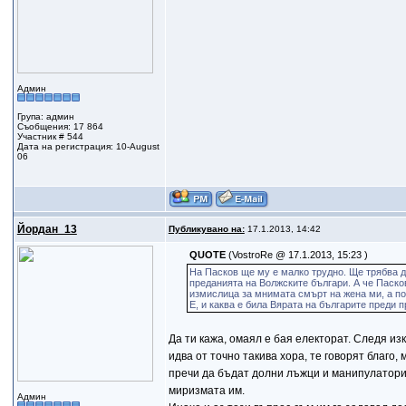
Админ
Група: админ
Съобщения: 17 864
Участник # 544
Дата на регистрация: 10-August
06
Йордан_13
Публикувано на:
17.1.2013, 14:42
QUOTE
(VostroRe @ 17.1.2013, 15:23 )
На Пасков ще му е малко трудно. Ще трябва д
преданията на Волжските българи. А че Пасков
измислица за мнимата смърт на жена ми, а по
Е, и каква е била Вярата на българите преди
Да ти кажа, омаял е бая електорат. Следя из
идва от точно такива хора, те говорят благо,
пречи да бъдат долни лъжци и манипулатори. 
миризмата им.
Админ