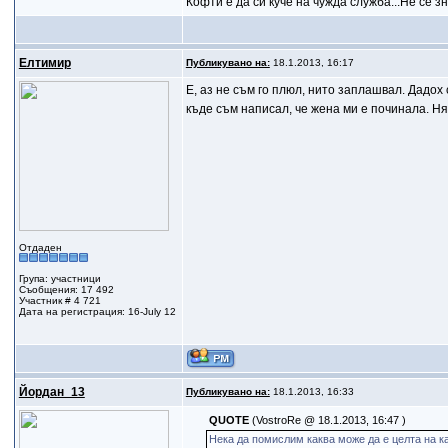
Кофти е да си куче на чужда служба...Не се з
Елтимир
Публикувано на:
18.1.2013, 16:17
Е, аз не съм го плюл, нито заплашвал. Дадох
къде съм написал, че жена ми е починала. Ня
Отдаден
Група: участници
Съобщения: 17 492
Участник # 4 721
Дата на регистрация: 16-July 12
Йордан_13
Публикувано на:
18.1.2013, 16:33
QUOTE
(VostroRe @ 18.1.2013, 16:47 )
Нека да помислим каква може да е целта на к