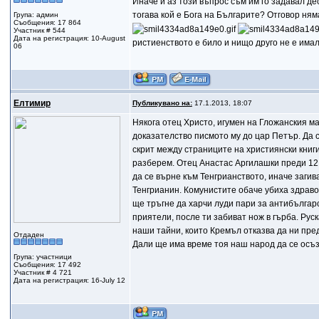
Иначе и аз този въпрос съм им го задавал дес
тогава кой е Бога на Българите? Отговор ням
Група: админ
Съобщения: 17 864
Участник # 544
Дата на регистрация: 10-August
ристиенството е било и нищо друго не е имало
06
Елтимир
Публикувано на:
17.1.2013, 18:07
Някога отец Христо, игумен на Гложанския ма
доказателство писмото му до цар Петър. Да 
скрит между страниците на християнски книги
разберем. Отец Анастас Аргилашки преди 12 г
да се върне към Тенгрианството, иначе загив
Тенгрианин. Комунистите обаче убиха здравот
ще тръгне да харчи луди пари за антибългар
приятели, после ти забиват нож в гърба. Ру
наши тайни, които Кремъл отказва да ни пред
Отдаден
Дали ще има време тоя наш народ да се осъ
Група: участници
Съобщения: 17 492
Участник # 4 721
Дата на регистрация: 16-July 12