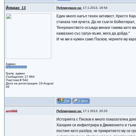
Йордан_13
Публикувано на:
17.1.2013, 18:54
Един много нагъл техен активист, Христо Кар
станаха тия кучета. Да не съм ги бойкотирал,
Тенгрианството осъжда винаги такива като в
намазано със сапун въже, мога да дойда."
И че ми е нужен само Пасков, черните му кар
Админ
Група: админ
Съобщения: 17 864
Участник # 544
Дата на регистрация: 10-August
06
anti666
Публикувано на:
17.1.2013, 20:33
Историята с Писков е много показателна докъ
Хазария се инфилтрира в Движението и тънк
постинг като разбра, че прикритието му се ср