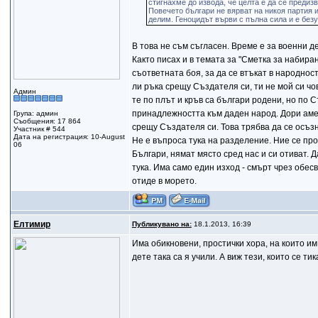
стигнахме до извода, че целта е да се преди
Повечето българи не вярват на никоя партия и
делим. Геноцидът върви с пълна сила и е без
В това не съм съгласен. Време е за военни д
Както писах и в темата за "Сметка за набиран
съответната боя, за да се втъкат в народност
ли ръка срещу Създателя си, ти не мой си чо
Админ
те по плът и кръв са българи родени, но по 
принадлежността към даден народ. Дори амер
Група: админ
Съобщения: 17 864
срещу Създателя си. Това трябва да се осъз
Участник # 544
Дата на регистрация: 10-August
Не е въпроса тука на разделение. Ние се прощ
06
Българи, нямат място сред нас и си отиват. 
тука. Има само един изход - смърт чрез обесв
отиде в морето.
Елтимир
Публикувано на:
18.1.2013, 16:39
Има обикновени, простички хора, на които им
дете така са я учили. А виж тези, които се т