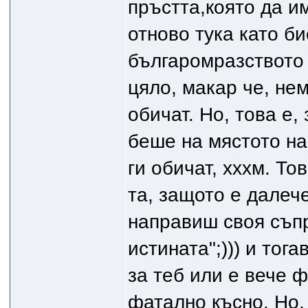
пръстта,която да и
отново тука като би
българомразството 
цяло, макар че, нем
обичат. Но, това е,
беше на мястото на
ги обичат, хххм. То
та, защото е далече
направиш своя съпр
истината";))) и то
за теб или е вече ф
фатално късно. Но,