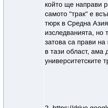
който ще направи р
самото "трак" е всъ
тюрк в Средна Азия
изследванията, но т
затова са прави на
в тази област, ама 
университетските т
2.
https://drive.goog