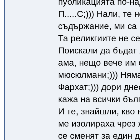
публикацията по-на
П.....С;))) Нали, те
съдържание, ми са 
Та реликгиите не се
Поискали да бъдат 
ама, нещо вече им 
мюсюлмани;))) Няма
Фархат;))) дори днес
кажа на всички бълг
И те, знайшли, кво 
ме изолираха чрез
се сменят за един д