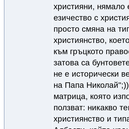
християни, нямало 
езичество с христия
просто смяна на ти
християнство, коет
към гръцкото право
затова са бунтовете
не е исторически в
на Папа Николай";)
матрица, която изп
ползват: никакво т
християнство и типа