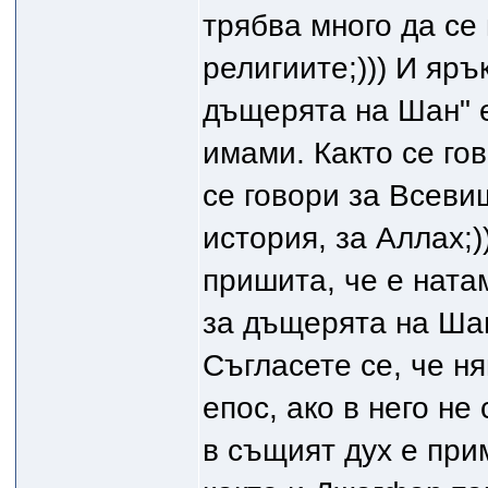
трябва много да се 
религиите;))) И яръ
дъщерята на Шан" 
имами. Както се го
се говори за Всеви
история, за Аллах;)
пришита, че е ната
за дъщерята на Шан
Съгласете се, че н
епос, ако в него не
в същият дух е при