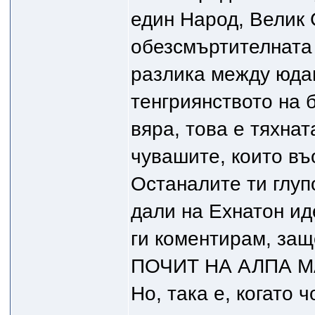
един Народ, Велик 
обезсмъртителната
разлика между юдаи
тенгриянството на 
вяра, това е тяхна
чувашите, които въ
Останалите ти глупо
дали на Ехнатон ид
ги коментирам, за
ПОЧИТ НА АЛПА МАР
Но, така е, когато 