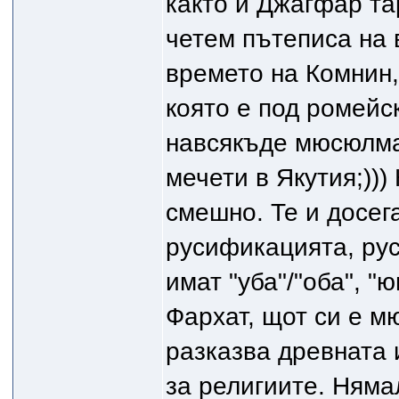
както и Джагфар та
четем пътеписа на 
времето на Комнин,
която е под ромейск
навсякъде мюсюлман
мечети в Якутия;)))
смешно. Те и досега
русификацията, руск
имат "уба"/"оба", "
Фархат, щот си е 
разказва древната 
за религиите. Няма