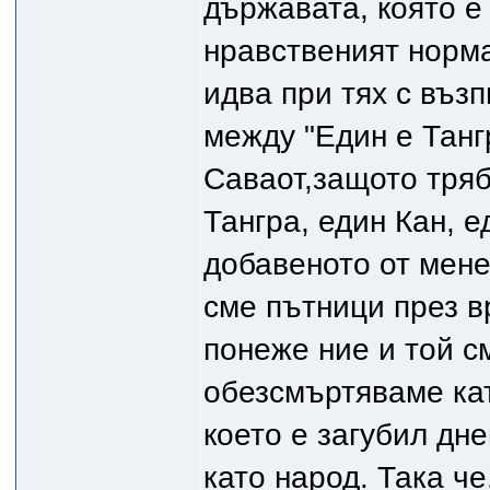
държавата, която е
нравственият норма
идва при тях с въз
между "Един е Танг
Саваот,защото тря
Тангра, един Кан, 
добавеното от мене
сме пътници през в
понеже ние и той с
обезсмъртяваме като
което е загубил дн
като народ. Така че