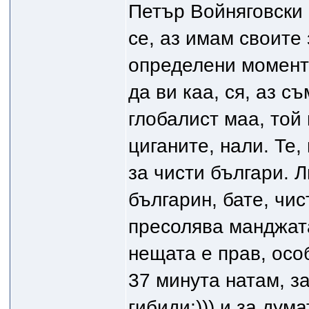
Петър Войняговски 
се, аз имам своите
определени моменти
да ви каа, ся, аз с
глобалист маа, той
циганите, нали. Те,
за чисти българи. Л
българин, бате, чис
пресолява манджата
нещата е прав, особ
37 минута натам, за
гибиди;))) и за дума