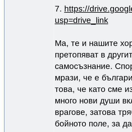
7.
https://drive.goo
usp=drive_link
Ма, те и нашите хор
претопяват в други
самосъзнание. Спор
мрази, че е българи
това, че като сме 
много нови души в
врагове, затова тря
бойното поле, за да