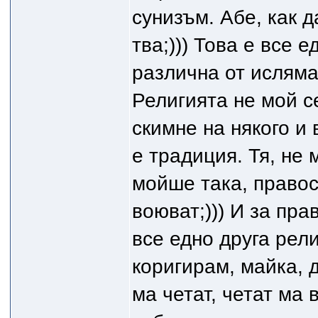
сунизъм. Абе, как д
тва;))) Това е все 
различна от исляма
Религията не мой с
скимне на някого и 
е традиция. Тя, не 
мойше така, право
воюват;))) И за пра
все едно друга рели
коригирам, майка, д
ма четат, четат ма