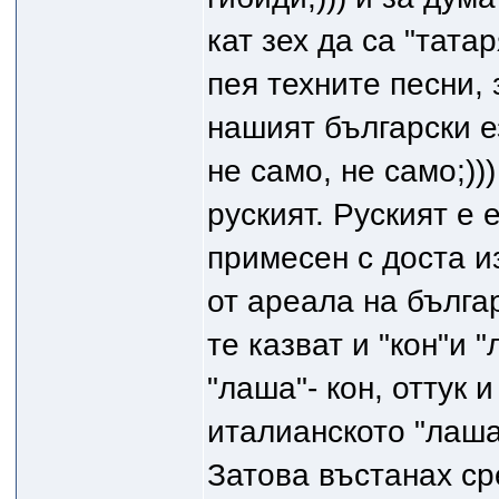
кат зех да са "татар
пея техните песни,
нашият български ез
не само, не само;)))
руският. Руският е 
примесен с доста и
от ареала на бълга
те казват и "кон"и 
"лаша"- кон, оттук 
италианското "лаша
Затова въстанах с