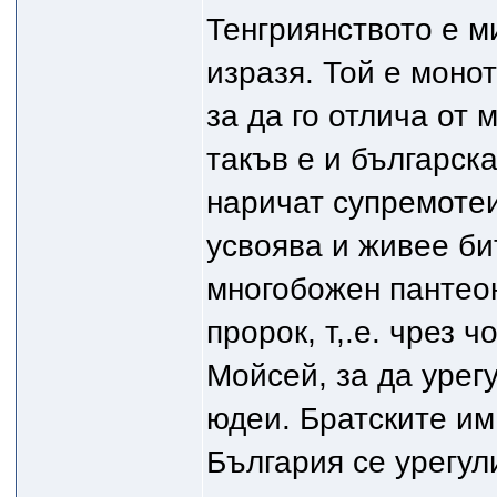
Тенгриянството е м
изразя. Той е моно
за да го отлича от
такъв е и българска
наричат супремотеиз
усвоява и живее би
многобожен пантеон
пророк, т,.е. чрез
Мойсей, за да уре
юдеи. Братските им
България се урегул