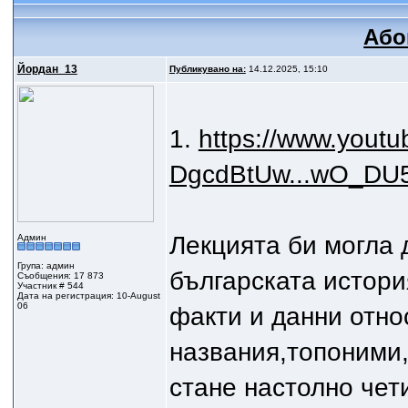
Або
Йордан_13
Публикувано на:
14.12.2025, 15:10
1.
https://www.yout
DgcdBtUw...wO_D
Лекцията би могла 
Админ
Група: админ
българската истори
Съобщения: 17 873
Участник # 544
Дата на регистрация: 10-August
06
факти и данни отно
названия,топоними,
стане настолно чет