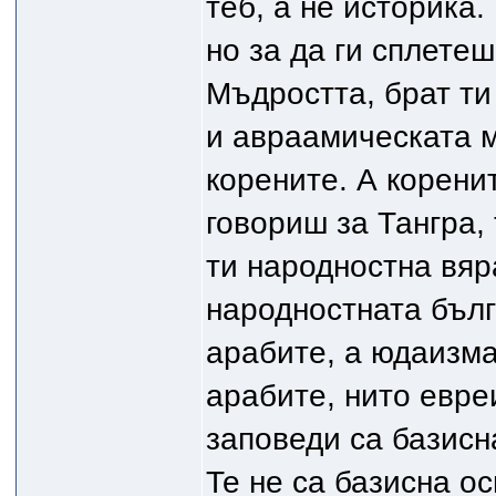
теб, а не историка.
но за да ги сплетеш
Мъдростта, брат ти
и авраамическата м
корените. А коренит
говориш за Тангра, 
ти народностна вяр
народностната бълг
арабите, а юдаизма
арабите, нито евре
заповеди са базисн
Те не са базисна о