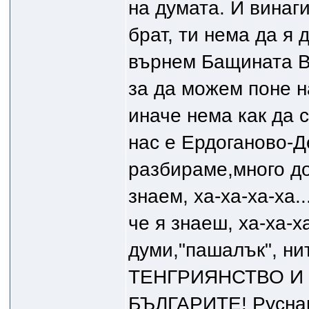
на думата. И винаг
брат, ти нема да я
върнем Бащината В
за да можем поне н
иначе нема как да 
нас е Ердоганово-Д
разбираме,много до
знаем, ха-ха-ха-ха.
че я знаеш, ха-ха-х
думи,"пашалък", нит
ТЕНГРИЯНСТВО И 
БЪЛГАРИТЕ! Руснак