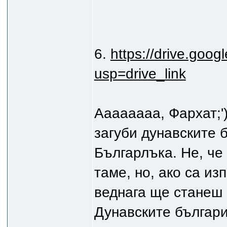
6.
https://drive.goog
usp=drive_link
Аааааааа, Фархат;'
загуби дунавските б
Българлъка. Не, че 
таме, но, ако са и
веднага ще станеш
Дунавските българи