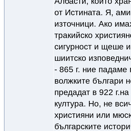
Албасти, който хра
от Истината. Я, ами
източници. Ако има
тракийско християн
сигурност и щеше и
шиитско изповеднич
- 865 г. ние падаме
волжките българи н
предадат в 922 г.на
култура. Но, не вси
християни или мюсю
българските историч