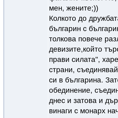
мен, жените;))
Колкото до дружба
българин с българин
толкова повече разл
девизите,който тър
прави силата", хар
страни, съединявайт
си в българина. Зат
обединение, съедине
днес и затова и дъ
винаги с монарх на