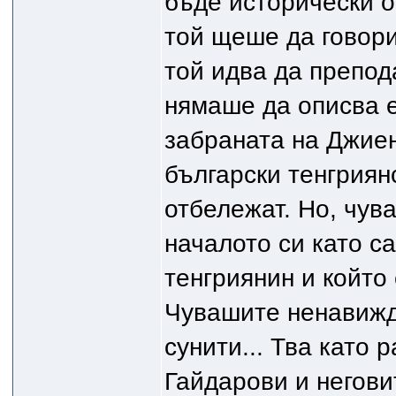
бъде исторически о
той щеше да говори
той идва да препод
нямаше да описва е
забраната на Джиен,
български тенгриян
отбележат. Но, чува
началото си като с
тенгриянин и който
Чувашите ненавижда
сунити... Тва като 
Гайдарови и негови