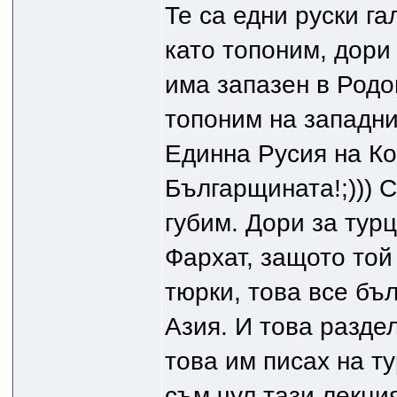
Те са едни руски га
като топоним, дори 
има запазен в Родо
топоним на западни
Единна Русия на Ко
Българщината!;))) С
губим. Дори за тур
Фархат, защото той
тюрки, това все бъл
Азия. И това раздел
това им писах на ту
съм чул тази лекция