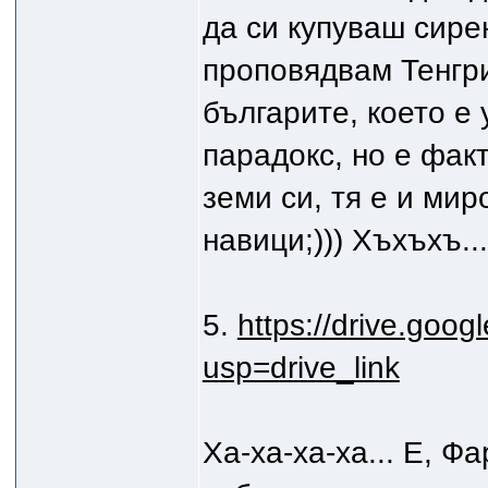
да си купуваш сире
проповядвам Тенгри
българите, което е
парадокс, но е факт
земи си, тя е и ми
навици;))) Хъхъхъ...
5.
https://drive.goo
usp=drive_link
Ха-ха-ха-ха... Е, Ф