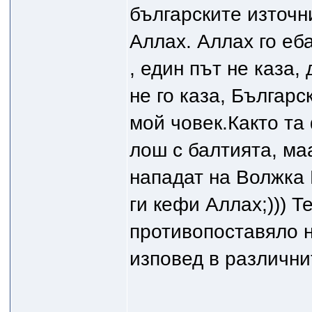
българските източн
Аллах. Аллах го еба
, един път не каза,
не го каза, Българс
мой човек.Както та
лош с балтията, маа
нападат на Волжка
ги кефи Аллах;))) Т
противопоставяло 
изповед в различни