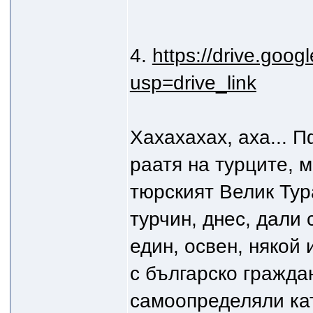
4.
https://drive.goog
usp=drive_link
Хахахахах, аха... П
раатя на турците, м
тюрският Велик Тура
турчин, днес, дали
един, освен, някой 
с българско граждан
самоопределяли кат