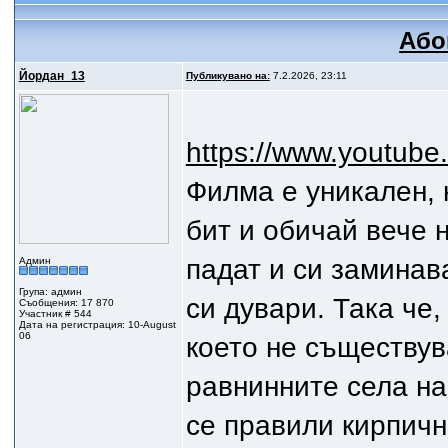
Або
Йордан_13
Публикувано на:
7.2.2026, 23:11
https://www.youtub
Филма е уникален, 
бит и обичай вече 
падат и си заминав
Админ
Група: админ
си дувари. Така че,
Съобщения: 17 870
Участник # 544
Дата на регистрация: 10-August
06
което не съществув
равнинните села на
се правили кирпични