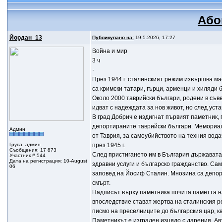
Або
Йордан_13
Публикувано на:
19.5.2026, 17:27
Война и мир
3 ч
·
През 1944 г. сталинският режим извършва м
са кримски татари, гърци, арменци и хиляди
Около 2000 таврийски българи, родени в съве
идват с надеждата за нов живот, но след уст
В град Добрич е издигнат първият паметник, 
депортираните таврийски българи. Мемориалъ
Админ
от Таврия, за самоубийството на техния вод
Група: админ
през 1945 г.
Съобщения: 17 873
След пристигането им в България държавата 
Участник # 544
Дата на регистрация: 10-August
здравни услуги и българско гражданство. Са
06
заповед на Йосиф Сталин. Мнозина са депор
смърт.
Надписът върху паметника почита паметта на 
впоследствие стават жертва на сталинския р
писмо на преселниците до българския цар, к
Паметникът е изграден изцяло с дарения. А