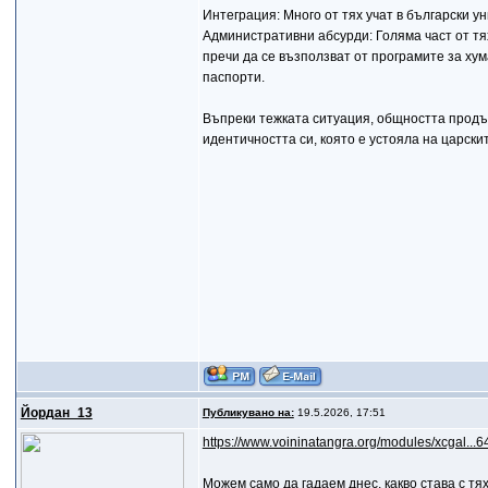
Интеграция: Много от тях учат в български у
Административни абсурди: Голяма част от тя
пречи да се възползват от програмите за ху
паспорти.
Въпреки тежката ситуация, общността продъ
идентичността си, която е устояла на царски
Йордан_13
Публикувано на:
19.5.2026, 17:51
https://www.voininatangra.org/modules/xcgal...6
Можем само да гадаем днес, какво става с тя