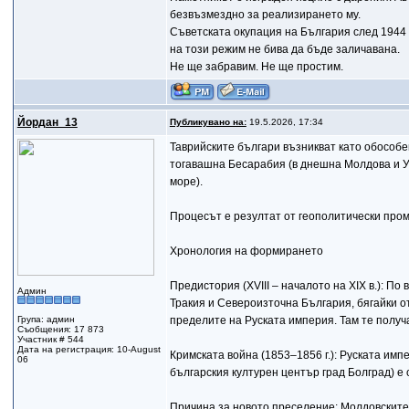
безвъзмездно за реализирането му.
Съветската окупация на България след 1944 
на този режим не бива да бъде заличавана.
Не ще забравим. Не ще простим.
Йордан_13
Публикувано на:
19.5.2026, 17:34
Таврийските българи възникват като обособе
тогавашна Бесарабия (в днешна Молдова и Ук
море).
Процесът е резултат от геополитически про
Хронология на формирането
Предистория (XVIII – началото на XIX в.): По
Админ
Тракия и Североизточна България, бягайки от
Група: админ
пределите на Руската империя. Там те получа
Съобщения: 17 873
Участник # 544
Дата на регистрация: 10-August
Кримската война (1853–1856 г.): Руската имп
06
българския културен център град Болград) е
Причина за новото преселение: Молдовските 