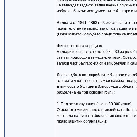
Те въвеждат задължителна военна служба и н
избухва сблъсък между местните българи и 
Вълната от 1861–1863 г.: Разочаровани от н
правителство се възползва от ситуацията и 
(Приазовието), откъдето преди това са изсел
Животът в новата родина
Българите основават около 28 – 30 изцяло б
степ в плодородна земеделска земя. Сред ос
запази чист българския си език, обичаи и с
Днес съдбата на таврийските българи е дълбо
голямата част от селата им се намират под р
Етническите българи в Запорожката област (
разделена на три основни групи:
1. Под руска окупация (около 30 000 души)
Огромното мнозинство от таврийските бълга
контрола на Руската федерация още в първи
правозащитни организации: