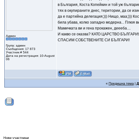
в България, Коста Копейкин и той уж българин
тях в окупираните днес, територии, да се из
да е партийна делегация;))) Нищо, маа;))) Ко
била убава, колко западно модерна... Плюя в
Мамичката ви и гена прокажен, деееба....
И какво се оказва? КАТО ЦАРСТВО БЪЛГА
Админ
СПАСИМ СОБСТВЕНИТЕ СИ БЪЛГАРИ!
Група: админ
Съобщения: 17 873
Участник # 544
Дата на регистрация: 10-August
06
«
Предишна тема
|
Д
Нови участници