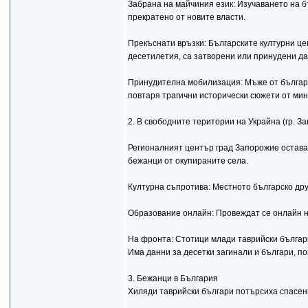
Забрана на майчиния език: Изучаването на 
прекратено от новите власти.
Прекъснати връзки: Българските културни ц
десетилетия, са затворени или принудени да
Принудителна мобилизация: Мъже от българс
повтаря трагични исторически сюжети от ми
2. В свободните територии на Украйна (гр. З
Регионалният център град Запорожие остава п
бежанци от окупираните села.
Културна съпротива: Местното българско др
Образование онлайн: Провеждат се онлайн не
На фронта: Стотици млади таврийски българи
Има данни за десетки загинали и българи, по
3. Бежанци в България
Хиляди таврийски българи потърсиха спасени