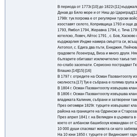
В периода от 1773г.[10] до 1822г.[11] кърдж
Дунав до Бяло море и от Ниш до Цариград[12] 
1798г. тук погрома е от регулярни турски во
изоставят селото, Копривщица 1793 и още дв
1793, Ямбол 1794, Жеравна 1794, c. Тича 179
котелско, Ловеч, Айтос 1791 , с. Бов, Хаско
кърджарлия Индже намира смъртта си, всъщност
Ахтопол, с. Едига два пъти, Ениджия, Пейчов
градовете Лозенград, Виза и много други. Ня
българите обитават изключително такъв тип 
по-слабо засегнати. Сериозно пострадват Г
Влашко.[14][15] [16]
В 1797 г. отредите на Осман Пазвантооглу и
околноста.[17] Тук е събрана е голяма група 
В 1804 г. Осман Пазвантооглу извършва клан
В 1806 г. Осман Пазвантооглу извършва клан
владиката Калиник, събрани и затворени там 
През октомври 1829г. турците извършват кла
района на границите на Одрински и Старозаг
През април 1841 г. на Великден в църквата 
което от албански башибозук командван от С
10 000 души спасяват живота си като забягв
На 10 юни 1850 г. турците от Видинският га