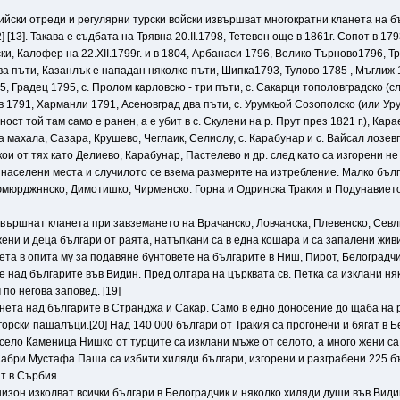
алийски отреди и регулярни турски войски извършват многократни кланета на б
[13]. Такава е съдбата на Трявна 20.ІІ.1798, Тетевен още в 1861г. Сопот в 17
йски, Калофер на 22.ХІІ.1799г. и в 1804, Арбанаси 1796, Велико Търново1796,
а пъти, Казанлък е нападан няколко пъти, Шипка1793, Тулово 1785 , Мъглиж 
5, Градец 1795, с. Пролом карловско - три пъти, с. Сакарци тополовградско (с
во в 1791, Харманли 1791, Асеновград два пъти, с. Урумкьой Созополско (или У
 той там само е ранен, а е убит в с. Скулени на р. Прут през 1821 г.), Карае
а махала, Сазара, Крушево, Чеглаик, Селиолу, с. Карабунар и с. Вайсал лозев
кои от тях като Делиево, Карабунар, Пастелево и др. след като са изгорени н
населени места и случилото се взема размерите на изтребление. Малко бълга
юмюрджннско, Димотишко, Чирменско. Горна и Одринска Тракия и Подунавието
звършнат кланета при завземането на Врачанско, Ловчанска, Плевенско, Севл
жени и деца българи от раята, натъпкани са в една кошара и са запалени живи
ета в опита му за пoдавяне бунтовете на българите в Ниш, Пирот, Белоградчи
е над българите във Видин. Пред олтара на църквата св. Петка са изклани ня
по негова заповед. [19]
нета над българите в Странджа и Сакар. Само в едно доносение до щаба на р
орски пашалъци.[20] Над 140 000 българи от Тракия са прогонени и бягат в Б
в село Каменица Нишко от турците са изклани мъже от селото, а много жени 
абри Мустафа Паша са избити хиляди българи, изгорени и разграбени 225 бъл
ат в Сърбия.
рнизон изколват всички българи в Белоградчик и няколко хиляди души във Вид