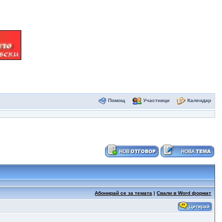
Помощ
Участници
Календар
Абонирай се за темата
|
Свали в Word формат