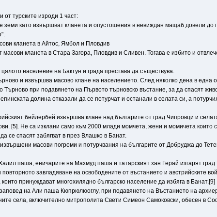
 от турските изроди 1 част:
ите земи като извършват кланета и опустошения в невиждан мащаб довели до
".
сови кланета в Айтос, Ямбол и Пловдив
масови кланета в Стара Загора, Пловдив и Сливен. Тогава е избито и отвлеч
о цялото население на Бактун и града престава да съществува.
ърново и извършва масово клане на населението. След няколко дена в една 
ко Търново при подавянето на Първото търновско въстание, за да спасят живо
епинската долина отказали да се потурчат и останали в селата си, а потурчи
офийският бейлербей извършва клане над българите от град Чипровци и селат
нови. [5]. Не са изклани само към 2000 млади момчета, жени и момичета коит
 да се спасят забягват в през Влашко в Банат.
а извършени масови погроми и потурчвания на българите от Добруджа до Тете
а Халил паша, еничарите на Махмуд паша и татарският хан Герай изгарят град
и повторното завладяване на освободените от въстанието и австрийските во
 които принуждават многохилядно българско население да избяга в Банат.[9]
по заповед на Али паша Кюпрюлюоглу, при подавянето на Въстанието на архие
ните села, включително митрополита Свети Симеон Самоковски, обесен в Софи