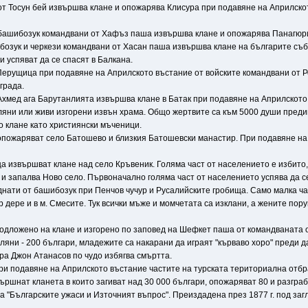
 от Тосун бей извършва клане и опожарява Клисура при подавяне на Априлско
 и башибозук командвани от Хафъз паша извършва клане и опожарява Панагюр
шибозук и черкези командвани от Хасан паша извършва клане на българите съ
и успяват да се спасят в Балкана.
 Перущица при подавяне на Априлското въстание от войските командвани от Р
града.
Ахмед ага Барутанлията извършва клане в Батак при подавяне на Априлското 
ляни или живи изгорени извън храма. Общо жертвите са към 5000 души предимн
 клане като християнски мъченици.
 опожаряват село Батошево и близкия Батошевски манастир. При подавяне на
ца извършват клане над село Кръвеник. Голяма част от населението е избито,
 и запалва Ново село. Първоначално голяма част от населението успява да се
днати от башибозук при Пенчов чучур и Русалийските гробища. Само малка час
 дере и в м. Смесите. Тук всички мъже и момчетата са изклани, а жените пор
подложено на клане и изгорено по заповед на Шефкет паша от командваната от
яни - 200 българи, младежите са накарани да играят "кърваво хоро" преди да 
ра Джон Атанасов по чудо избягва смъртта.
при подавяне на Априлското въстание частите на турската териториална отбра
ършнат кланета в които загиват над 30 000 българи, опожаряват 80 и разграб
а "Българските ужаси и Източният въпрос". Преиздадена през 1877 г. под за