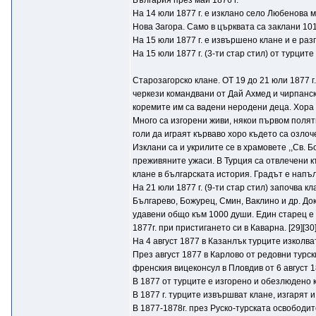
България през май 1876 г."
На 14 юли 1877 г. е изклано село Любенова 
Нова Загора. Само в църквата са заклани 101
На 15 юли 1877 г. е извършено клане и е ра
На 15 юли 1877 г. (3-ти стар стил) от турци
Старозагорско клане. ОТ 19 до 21 юли 1877 
черкези командвани от Дай Ахмед и чирпански
коремите им са вадени неродени деца. Хора 
Много са изгорени живи, някои първом поляти
голи да играят кърваво хоро където са озлоч
Изклани са и укрилите се в храмовете ,,Св. 
преживяните ужаси. В Турция са отвлечени к
клане в българската история. Градът е напъ
На 21 юли 1877 г. (9-ти стар стил) започва 
Българево, Божурец, Смин, Ваклино и др. До
удавени общо към 1000 души. Един старец е 
1877г. при пристигането си в Каварна. [29][30
На 4 август 1877 в Казанлък турците изколва
През август 1877 в Карлово от редовни турс
френския вицеконсул в Пловдив от 6 август 1
В 1877 от турците е изгорено и обезлюдено 
В 1877 г. турците извършват клане, изгарят
В 1877-1878г. през Руско-турската освободи