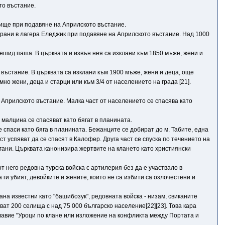
то въстание.
ище при подавяне на Априлското въстание.
брани в лагера Еледжик при подавяне на Априлското въстание. Над 1000
ешид паша. В църквата и извън нея са изклани към 1850 мъже, жени и
въстание. В църквата са изклани към 1900 мъже, жени и деца, още
о жени, деца и старци или към 3/4 от населението на града [21].
 Априлското въстание. Малка част от населението се спасява като
 малцина се спасяват като бягат в планината.
 спаси като бяга в планината. Бежанците се добират до м. Табите, една
т успяват да се спасят в Калофер. Друга част се спуска по течението на
угани. Църквата канонизира жертвите на клането като християнски
 него редовна турска войска с артилерия без да е участвало в
ги убият, девойките и жените, които не са избити са озлочестени и
на известни като "башибозук", редовната войска - низам, свиканите
ват 200 селища с над 75 000 българско население[22][23]. Това кара
главие "Уроци по клане или изложение на конфликта между Портата и