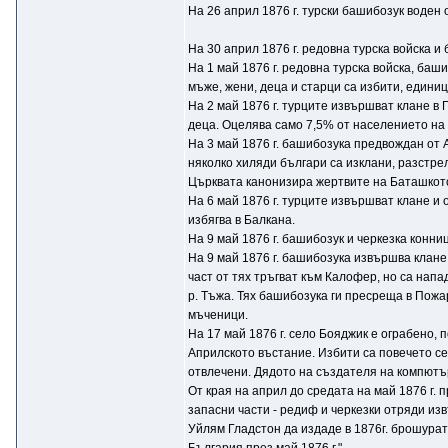
На 26 април 1876 г. турски башибозук воден
На 30 април 1876 г. редовна турска войска
На 1 май 1876 г. редовна турска войска, ба
мъже, жени, деца и старци са избити, единиц
На 2 май 1876 г. турците извършват клане в
деца. Оцелява само 7,5% от населението на 
На 3 май 1876 г. башибозука предвождан от 
няколко хиляди българи са изклани, разстре
Църквата канонизира жертвите на Баташкото
На 6 май 1876 г. турците извършват клане и
избягва в Балкана.
На 9 май 1876 г. башибозук и черкезка конни
На 9 май 1876 г. башибозука извършва клане
част от тях тръгват към Калофер, но са напа
р. Тъжа. Тях башибозука ги пресреща в Пожар
мъченици.
На 17 май 1876 г. село Бояджик е ограбено, 
Априлското въстание. Избити са повечето сел
отвлечени. Дядото на създателя на компютъ
От края на април до средата на май 1876 г. 
запасни части - редиф и черкезки отряди изв
Уйлям Гладстон да издаде в 1876г. брошурат