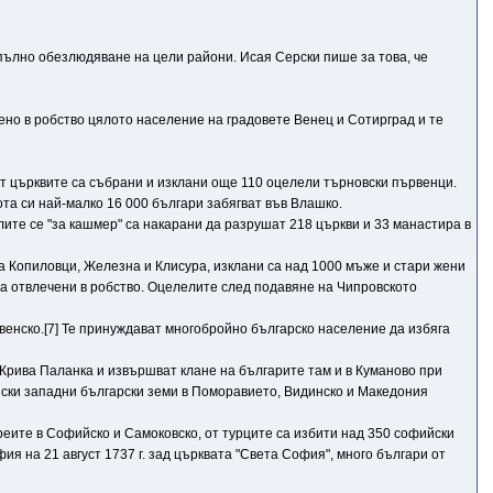
 пълно обезлюдяване на цели райони. Исая Серски пише за това, че
ено в робство цялото население на градовете Венец и Сотирград и те
от църквите са събрани и изклани още 110 оцелели търновски първенци.
та си най-малко 16 000 българи забягват във Влашко.
лите се "за кашмер" са накарани да разрушат 218 църкви и 33 манастира в
а Копиловци, Железна и Клисура, изклани са над 1000 мъже и стари жени
о са отвлечени в робство. Оцелелите след подавяне на Чипровското
венско.[7] Те принуждават многобройно българско население да избяга
 Крива Паланка и извършват клане на българите там и в Куманово при
йски западни български земи в Поморавието, Видинско и Македония
реите в Софийско и Самоковско, от турците са избити над 350 софийски
я на 21 август 1737 г. зад църквата "Света София", много българи от