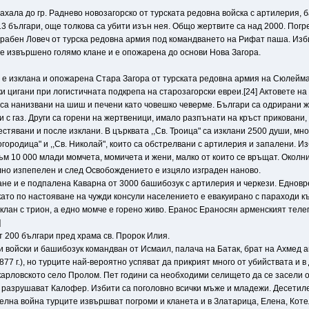
махала до гр. Раднево новозагорско от турската редовна войска с артилерия,
3 българи, още толкова са убити изън нея. Общо жертвите са над 2000. Погре
зграбен Ловеч от турска редовна армия под командването на Рифат паша. Изб
те e извършено голямо клане и е опожарена до основи Нова Загора.
г. e изклана и опожарена Стара Загора от турската редовна армия на Сюлей
 цигани при логистичната подкрепа на старозагорски евреи.[24] Актовете на 
са нанизвани на шиш и печени като човешко чеверме. Българи са одрирани жи
 с газ. Други са горени на жертвеници, имало разпънати на кръст приковани,
естявани и после изклани. В църквата ,,Св. Троица" са изклани 2500 души, мн
Богородица" и ,,Св. Николай", които са обстрелвани с артилерия и запалени. И
ъм 10 000 млади момчета, момичета и жени, малко от които се връщат. Околн
лно изпепелен и след Освобождението е изцяло изграден наново.
клане и е подпалена Каварна от 3000 башибозук с артилерия и черкези. Еднов
като по настояване на чужди консули населението е евакуирано с параходи к
клан с трион, а едно момче е горено живо. Еранос Ераносян арменският телег
]
т 200 българи пред храма св. Пророк Илия.
ки войски и башибозук командван от Исмаил, палача на Батак, брат на Ахмед 
877 г.), но турците най-вероятно успяват да прикрият много от убийствата и 
карловското село Пролом. Пет години са необходими селището да се засели о
 и разрушават Калофер. Избити са поголовно всички мъже и младежи. Десетиле
телна война турците извършват погроми и кланета и в Златарица, Елена, Коте