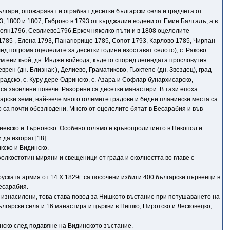
ългари, опожаряват и ограбват десетки български села и градчета от
93, 1800 и 1807, Габрово в 1793 от кърджалии водени от Емин Балталъ, а в
 Троян1796, Севлиево1796,Еркеч няколко пъти и в 1808 оцелелите
1785 , Елена 1793, Панагюрище 1785, Сопот 1793, Карлово 1785, Чирпан
лед погрома оцелелите за десетки години изоставят селото), с. Раково
рум ени кьой, дн. Индже войвода, където според легендата прословутия
врен (дн. Близнак ), Делиево, Граматиково, Гьоктепе (дн. Звездец), град
градско, с. Куру дере Одринско, с. Азара и Софлар бунархисарско,
е са заселени повече. Разорени са десетки манастири. В тази епоха
рски земи, най-вече много големите градове и бедни планински места са
 са почти обезлюдени. Много от оцелелите бятат в Бесарабия и във
иевско и Търновско. Особено голямо е кръвопролитието в Никопол и
 да изгорят.[18]
кско и Видинско.
колкостотин миряни и свещеници от града и околността во главе с
уската армия от 14.Х.1829г. са посочени избити 400 български първенци в
есарабия.
са изнасилени, това става повод за Нишкото въстание при потушаването на
гарски села и 16 манастира и църкви в Нишко, Пиротско и Лeсковeцко,
инско след подавяне на Видинското зъстание.