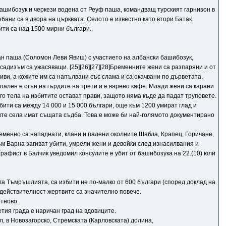
 башибозук и черкези водена от Реуф паша, командващ турският гарнизон в
бани са в двора на църквата. Селото е известно като втори Батак.
ити са над 1500 мирни българи.
ман паша (Соломон Леви Явиш) с участието на албански башибозук,
садизъм са ужасяващи. [25][26][27][28]Бременните жени са разпаряни и от
ви, а кожите им са напълвани със слама и са окачвани по дърветата.
 пален е огън на гърдите на трети и е варено кафе. Млади жени са карани
ого тела на избитите остават прави, защото няма къде да падат труповете.
збити са между 14 000 и 15 000 българи, още към 1200 умират глад и
ите села имат същата съдба. Това е може би най-голямото документирано
ременно са нападнати, клани и палени околните Шабла, Крапец, Горичане,
ъм Варна загиват убити, умрели жени и девойки след изнасилвания и
рафист в Балчик уведомил консулите е убит от башибозука на 22.(10) юли
ага Тъмръшлията, са избити не по-малко от 600 българи (според доклад на
в действителност жертвите са значително повече.
тново.
тия града е наричан град на вдовиците.
л, в Новозагорско, Стремската (Карловската) долина,