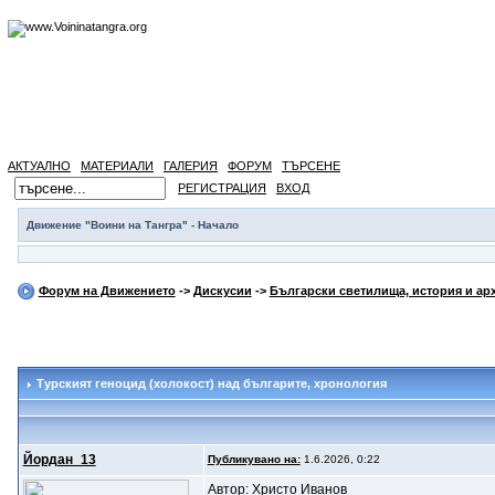
АКТУАЛНО
МАТЕРИАЛИ
ГАЛЕРИЯ
ФОРУМ
ТЪРСЕНЕ
РЕГИСТРАЦИЯ
ВХОД
Движение "Воини на Тангра" - Начало
Форум на Движението
->
Дискусии
->
Български светилища, история и ар
Турският геноцид (холокост) над българите
, хронология
Йордан_13
Публикувано на:
1.6.2026, 0:22
Автор: Христо Иванов