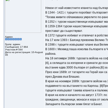
Някои от най-известните кланета над българи
В 1344 - 1421 г. турците поробват българск
"Тогава живите облажаваха умрелите по-рано
В 1352 г. турски нашественици извършват ма
В 1359-1364 турски нашественици извършват 
престават да съществуват.
В 1372 турците избиват и отвличат в робств
Админ
На 17 юли 1393 г. Баязид превзема Велико Т
Група: админ
В 1598 г. турците извършват клане във Вели
Съобщения: 17 864
В 1600 г. Мехмед паша изколва българите в Ч
Участник # 544
Дата на регистрация: 10-August
района.
06
На 18 октомври 1688г. турската войска на с
[4], а селищата са изгорени и сринати до ос
въстание едва 3000 българи от района.[6] за
През юни 1689г. от татарите на Герай хан с
през Дунава във Влашко.
В края на ноември 1689г. турските войски н
подавянето на въстанието на Карпош. [8]Пр
турците извършват такива кланета и палежи,
В края на юли и началото на август 1737г. 
граждани, свещеници, монаси и хора от окол
Западните български земи бягат в Банат.