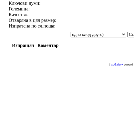
Ключови думи:
Големина:
Качество:
Отваряна в цял размер:
Изпратена по ел.поща:
Изпращач
Коментар
[
xcGallery
powerd