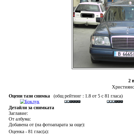
2 
Християнс
Оцени тази снимка
(общ рейтинг : 1.8 от 5 с 81 гласа)
Детайли за снимката
Заглавие:
От албума:
Добавена от (на фотоапарата за още):
Оценка - 81 глас(а):