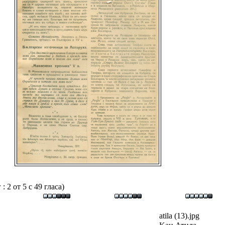
 2 от 5 с 49 гласа)
atila (13).jpg