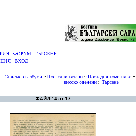
РИЯ
ФОРУМ
ТЪРСЕНЕ
АЦИЯ
ВХОД
Списък от албуми
::
Последно качени
::
Последни коментари
:
високо оценени
::
Търсене
Галерия
>
Kан Атила
ФАЙЛ 14 от 17