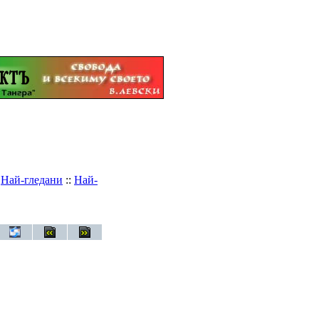
:
Най-гледани
::
Най-