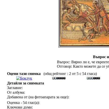
Въпрос и
Въпрос: Вярно ли е, че евреите.
Отговор: Както можете да се уб
Оцени тази снимка
(общ рейтинг : 2 от 5 с 54 гласа)
Детайли за снимката
Заглавие:
От албума:
Добавена от (на фотоапарата за още):
Оценка - 54 глас(а):
Ключови думи: