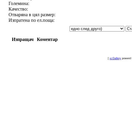
Големина:
Качество:
Отваряна в цял размер:
Изпратена по ел.поща:
Изпращач
Коментар
[
xcGallery
powerd