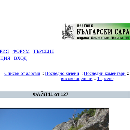
РИЯ
ФОРУМ
ТЪРСЕНЕ
АЦИЯ
ВХОД
Списък от албуми
::
Последно качени
::
Последни коментари
:
високо оценени
::
Търсене
Галерия
>
--Публичен албум--
ФАЙЛ 11 от 127