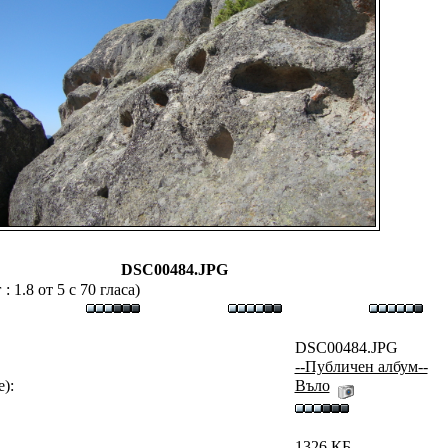
DSC00484.JPG
 1.8 от 5 с 70 гласа)
DSC00484.JPG
--Публичен албум--
):
Въло
1326 КБ