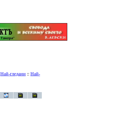
:
Най-гледани
::
Най-