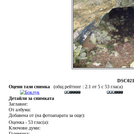
DSC021
Оцени тази снимка
(общ рейтинг : 2.1 от 5 с 53 гласа)
Детайли за снимката
Заглавие:
От албума:
Добавена от (на фотоапарата за още):
Оценка - 53 глас(а):
Ключови думи:
Големина: