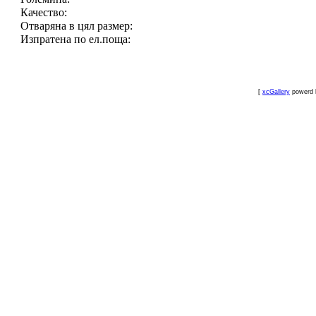
Качество:
Отваряна в цял размер:
Изпратена по ел.поща:
[
xcGallery
powerd