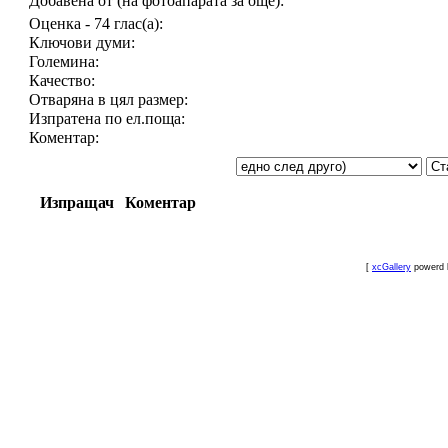
Добавена от (на фотоапарата за още):
Оценка - 74 глас(а):
Ключови думи:
Големина:
Качество:
Отваряна в цял размер:
Изпратена по ел.поща:
Коментар:
Изпращач
Коментар
[
xcGallery
powerd