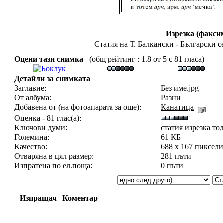
Изрезка (факси
Статия на Т. Балкански - Български 
Оцени тази снимка
(общ рейтинг : 1.8 от 5 с 81 гласа)
Детайли за снимката
Заглавие:
Без име.jpg
От албума:
Разни
Добавена от (на фотоапарата за още):
Канатица
Оценка - 81 глас(а):
Ключови думи:
статия
изрезка
то
Големина:
61 КБ
Качество:
688 x 167 пиксели
Отваряна в цял размер:
281 пъти
Изпратена по ел.поща:
0 пъти
Изпращач
Коментар