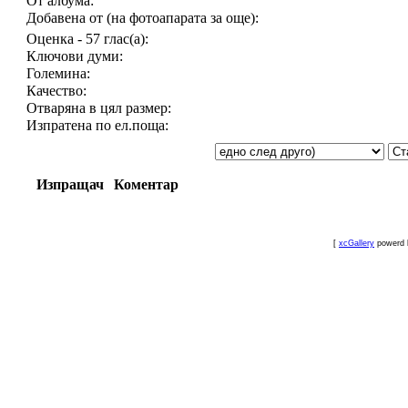
От албума:
Добавена от (на фотоапарата за още):
Оценка - 57 глас(а):
Ключови думи:
Големина:
Качество:
Отваряна в цял размер:
Изпратена по ел.поща:
Изпращач
Коментар
[
xcGallery
powerd