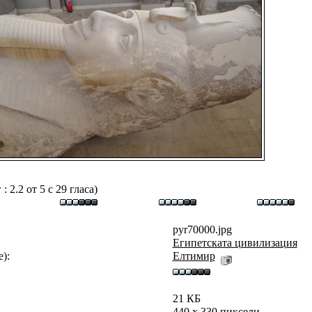
 2.2 от 5 с 29 гласа)
pyr70000.jpg
Египетската цивилизация
):
Eлтимир
21 КБ
440 x 330 пиксели