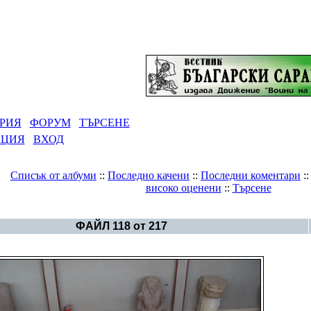
РИЯ
ФОРУМ
ТЪРСЕНЕ
АЦИЯ
ВХОД
Списък от албуми
::
Последно качени
::
Последни коментари
:
високо оценени
::
Търсене
Галерия
>
Египетската цивилизация
ФАЙЛ 118 от 217