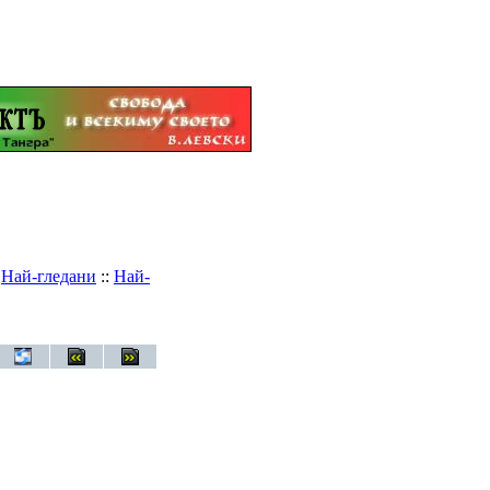
:
Най-гледани
::
Най-