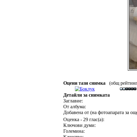
Оцени тази снимка
(общ рейтинг :
Детайли за снимката
Заглавие:
От албума:
Добавена от (на фотоапарата за още
Оценка - 29 глас(а):
Ключови думи:
Големина:
Качество: