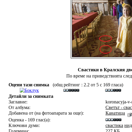
Свастики в Кралския дв
По време на приведствията след
Оцени тази снимка
(общ рейтинг : 2.2 от 5 с 169 гласа)
Детайли за снимката
Заглавие:
koronacyja-v-
От албума:
Светът - сва
Добавена от (на фотоапарата за още):
Канатица
Оценка - 169 глас(а):
Ключови думи:
свастика
нид
Големина:
227 КБ