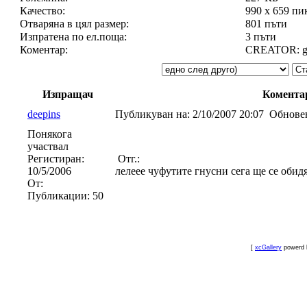
Качество:
990 x 659 пи
Отваряна в цял размер:
801 пъти
Изпратена по ел.поща:
3 пъти
Коментар:
CREATOR: gd-
Изпращач
Комента
deepins
Публикуван на:
2/10/2007 20:07
Обновен
Понякога
участвал
Регистиран:
Отг.:
10/5/2006
лелеее чуфутите гнусни сега ще се оби
От:
Публикации:
50
[
xcGallery
powerd