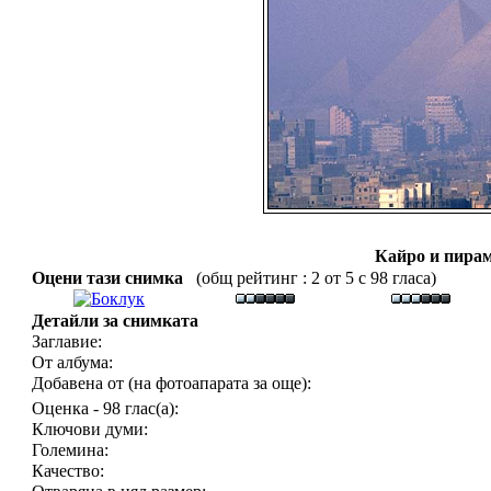
Кайро и пирам
Оцени тази снимка
(общ рейтинг : 2 от 5 с 98 гласа)
Детайли за снимката
Заглавие:
От албума:
Добавена от (на фотоапарата за още):
Оценка - 98 глас(а):
Ключови думи:
Големина:
Качество: