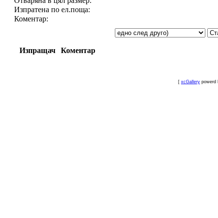
Отваряна в цял размер:
Изпратена по ел.поща:
Коментар:
Изпращач
Коментар
[
xcGallery
powerd