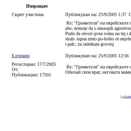
Изпращач
Скрит участник
Публикуван на:
25/9/2005 1:37
О
Re: "Громителя" на еврейските 
abe, nemoje da s otnasqsh agresivno
Putin da otvori qvna voina na tiq i 
strah- nqma nisto po-losho ot otqv
i pak:: za snimkata govorq
Eлтимир
Публикуван на:
25/9/2005 12:56
Регистиран:
17/7/2005
Re: "Громителя" на еврейските 
От:
Обичай своя враг, неговата мами
Публикации:
17501
[
xcGall