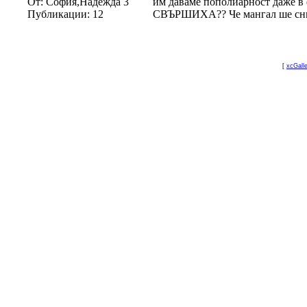
От:
София,Надежда 3
им даваме пополиарност даже
Публикации:
12
СВЪРШИХА?? Че мангал ше снима
[
xcGall