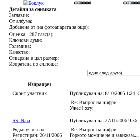
Детайли за снимката
Заглавие:
От албума:
Добавена от (на фотоапарата за още):
Оценка - 287 глас(а):
Ключови думи:
Големина:
Качество:
Отваряна в цял размер:
Изпратена по ел.поща:
Изпращач
Скрит участник
Публикуван на:
8/10/2005 1:24
О
Re: Въпрос на цифри
Ужас ! :cry:
SS_Nazi
Публикуван на:
27/11/2006 9:36
Рядко участвал
Re: Въпрос на цифри
Регистиран:
26/11/2006
Горкото момиче не и завижа