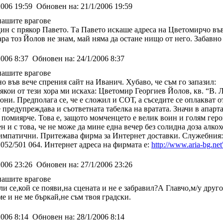
2006 19:59
Обновен на:
21/1/2006 19:59
нашите врагове
ин с прякор Павето. Та Павето искаше адреса на Цветомирчо във 
а тоз Йолов не знам, май няма да остане нищо от него. Забавно с
2006 8:37
Обновен на:
24/1/2006 8:37
нашите врагове
 във вече спрения сайт на Иванич. Хубаво, че съм го запазил:
якои от тези хора ми искаха: Цветомир Георгиев Йолов, кв. “В. Ле
они. Предполага се, че е сложил и СОТ, а съседите се оплакват
 предупреждава и съответната табелка на вратата. Значи в апарт
 помиярче. Това е, защото момченцето е велик воин и голям геро
н и с това, че не може да мине една вечер без солидна доза алко
симпатични. Притежава фирма за Интернет доставки. Служебния: му 
052/501 064. Интернет адреса на фирмата е:
http://www.aria-bg.net
2006 23:26
Обновен на:
27/1/2006 23:26
нашите врагове
и се,кой се появи,на сцената и не е забравил?А Главчо,м/у друго
е и не ме бъркай,не съм твоя градски.
2006 8:14
Обновен на:
28/1/2006 8:14