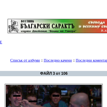
Е
Списък от албуми
::
Последно качени
::
Последни комента
Галерия
>
България в снимки
ФАЙЛ 3 от 106