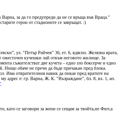
Варна, за да го предупреди да не се връща във Враца."
тарите герои от стадионите се завръщат. :)
вски”, ул. "Петър Райчев" 36, ет. 6, вдясно. Желязна врата,
 от ожесточен кучешки лай откъм неговото жилище. За
амента съжителстват две кучета – едно зло боксерче и едно
й. Нищо обаче не пречи да бъде причакан пред блока.
хол. Има отвратителния навик да пикае пред вратите на
адрес е: гр. Варна, Ж. К. "Възраждане", бл. 8, вх. 1, ап.
"
то, като се заговори за жени се сещам за твойта,не Фют,а