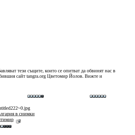
авляват тези същите, които се опитват да обвинят нас в
бившия сайт tangra.org Цветомир Йолов. Вижте и
titled222~0.jpg
лгария в снимки
лтимир