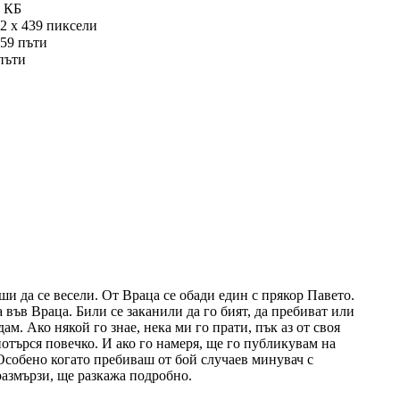
 КБ
2 x 439 пиксели
59 пъти
пъти
ши да се весели. От Враца се обади един с прякор Павето.
 във Враца. Били се заканили да го бият, да пребиват или
ам. Ако някой го знае, нека ми го прати, пък аз от своя
потърся повечко. И ако го намеря, ще го публикувам на
и. Особено когато пребиваш от бой случаев минувач с
размързи, ще разкажа подробно.