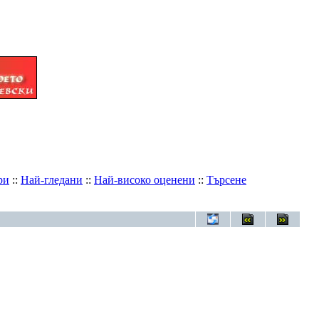
ри
::
Най-гледани
::
Най-високо оценени
::
Търсене