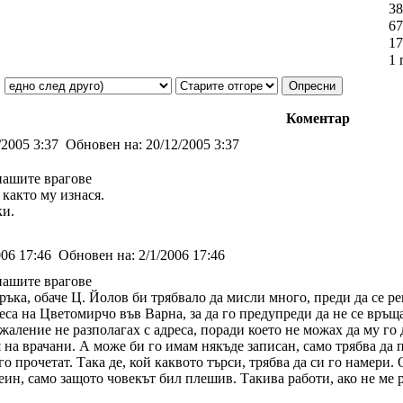
38
67
17
1 
Коментар
/2005 3:37
Обновен на:
20/12/2005 3:37
нашите врагове
 както му изнася.
ки.
006 17:46
Обновен на:
2/1/2006 17:46
нашите врагове
ръка, обаче Ц. Йолов би трябвало да мисли много, преди да се ре
са на Цветомирчо във Варна, за да го предупреди да не се връща
ъжаление не разполагах с адреса, поради което не можах да му го д
 на врачани. А може би го имам някъде записан, само трябва да 
и го прочетат. Така де, кой каквото търси, трябва да си го намер
еин, само защото човекът бил плешив. Такива работи, ако не ме 