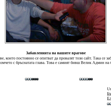
Забавленията на нашите врагове
, които постоянно се опитват да провалят този сайт. Така се заб
омчето с бръснатата глава. Това е самият бивш Велик Админ на 
Un
Бъ
E