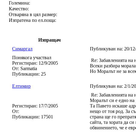
Големина:
Качество:
Отваряна в цял размер:
Изпратена по ел.поща:
Изпращач
Симаргал
Публикуван на:
20/12
Понякога участвал
Re: Забавленията на 
Регистиран:
12/9/2005
Всеки разбира морала
От:
Sarmatia
Но Моралът не за все
Публикации:
25
Eлтимир
Публикуван на:
2/1/2
Re: Забавленията на 
Моралът си е едно на 
Регистиран:
17/7/2005
Та Павето искаше адре
От:
нещо от тоя род. За с
Публикации:
17501
страна ще го препратя
сайта, та хората да с
обвинението, че е евр