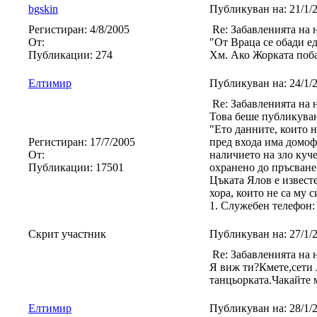
bgskin
Публикуван на:
21/1/
Регистиран:
4/8/2005
Re: Забавленията на 
От:
"От Враца се обади ед
Публикации:
274
Хм. Ако Жорката побар
Eлтимир
Публикуван на:
24/1/
Re: Забавленията на 
Това беше публикувано
"Ето данните, които н
Регистиран:
17/7/2005
пред входа има домоф
От:
наличието на зло куче
Публикации:
17501
охранено до пръсване
Цъката Ялов е известе
хора, които не са му 
1. Служебен телефон: 
Скрит участник
Публикуван на:
27/1/
Re: Забавленията на 
Я виж ти?Кмете,сети л
танцьорката.Чакайте м
Eлтимир
Публикуван на:
28/1/