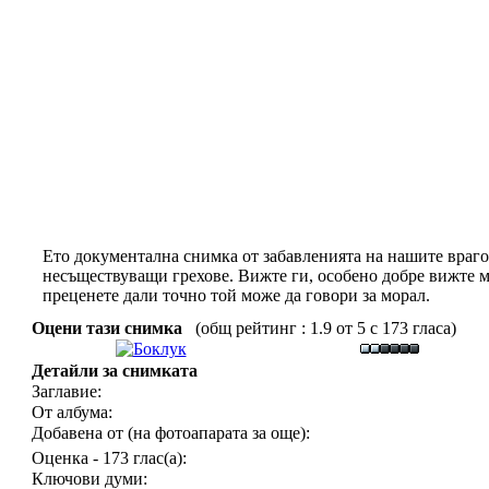
Ето документална снимка от забавленията на нашите врагове
несъществуващи грехове. Вижте ги, особено добре вижте м
преценете дали точно той може да говори за морал.
Оцени тази снимка
(общ рейтинг : 1.9 от 5 с 173 гласа)
Детайли за снимката
Заглавие:
От албума:
Добавена от (на фотоапарата за още):
Оценка - 173 глас(а):
Ключови думи: