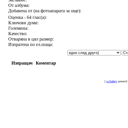
От албума:
Добавена от (на фотоапарата за още):
Оценка - 64 глас(а):
Ключови думи:
Големина:
Качество:
Отваряна в цял размер:
Изпратена по ел.поща:
Изпращач
Коментар
[
xcGallery
powerd