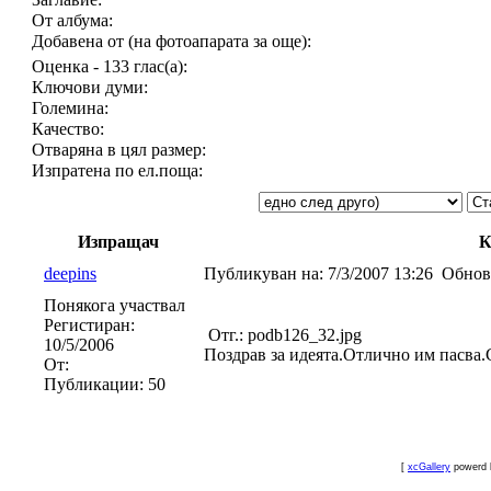
От албума:
Добавена от (на фотоапарата за още):
Оценка - 133 глас(а):
Ключови думи:
Големина:
Качество:
Отваряна в цял размер:
Изпратена по ел.поща:
Изпращач
К
deepins
Публикуван на:
7/3/2007 13:26
Обнов
Понякога участвал
Регистиран:
Отг.: podb126_32.jpg
10/5/2006
Поздрав за идеята.Отлично им пасва.
От:
Публикации:
50
[
xcGallery
powerd