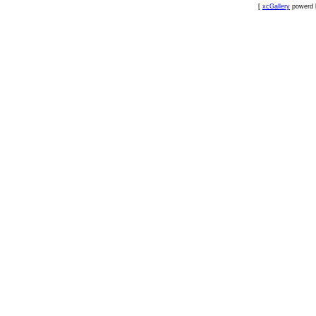
[
xcGallery
powerd