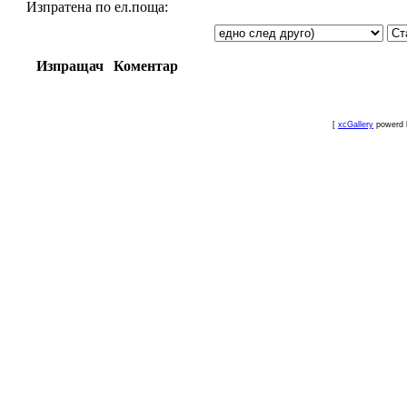
Изпратена по ел.поща:
Изпращач
Коментар
[
xcGallery
powerd