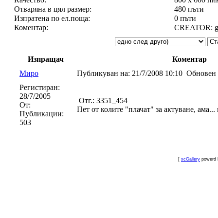
Отваряна в цял размер:
480 пъти
Изпратена по ел.поща:
0 пъти
Коментар:
CREATOR: gd-
Изпращач
Коментар
Миро
Публикуван на:
21/7/2008 10:10
Обновен 
Регистиран:
28/7/2005
Отг.: 3351_454
От:
Пет от колите "плачат" за актуване, ама... 
Публикации:
503
[
xcGallery
powerd