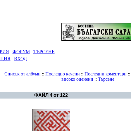
РИЯ
ФОРУМ
ТЪРСЕНЕ
АЦИЯ
ВХОД
Списък от албуми
::
Последно качени
::
Последни коментари
:
високо оценени
::
Търсене
Галерия
>
Свастики - графики
ФАЙЛ 4 от 122