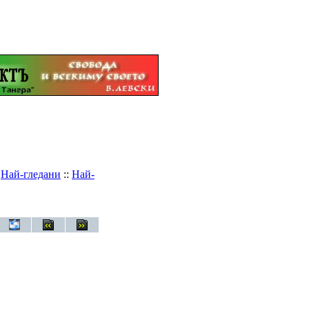
:
Най-гледани
::
Най-