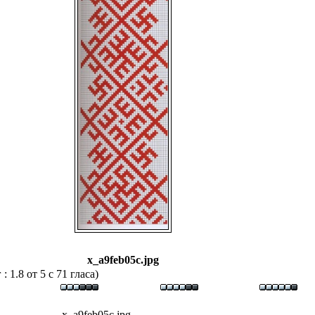
x_a9feb05c.jpg
 1.8 от 5 с 71 гласа)
x_a9feb05c.jpg