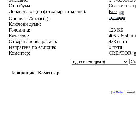
От албума:
Свастики - 
Добавена от (на фотоапарата за още):
Bile
Оценка - 75 глас(а):
Ключови думи:
Големина:
123 КБ
Качество:
405 x 604 пи
Отваряна в цял размер:
433 пъти
Изпратена по ел.поща:
0 пъти
Коментар:
CREATOR: gd-
Изпращач
Коментар
[
xcGallery
powerd