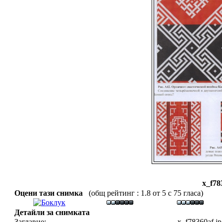
x_f78
Оцени тази снимка
(общ рейтинг : 1.8 от 5 с 75 гласа)
Детайли за снимката
Заглавие:
x_f78360af.j