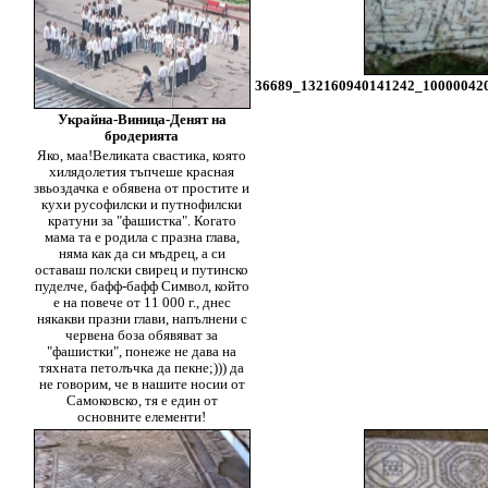
36689_132160940141242_100000420
Украйна-Виница-Денят на
бродерията
Яко, маа!Великата свастика, която
хилядолетия тъпчеше красная
звьоздачка е обявена от простите и
кухи русофилски и путнофилски
кратуни за "фашистка". Когато
мама та е родила с празна глава,
няма как да си мъдрец, а си
оставаш полски свирец и путинско
пуделче, бафф-бафф Символ, който
е на повече от 11 000 г., днес
някакви празни глави, напълнени с
червена боза обявяват за
"фашистки", понеже не дава на
тяхната петолъчка да пекне;))) да
не говорим, че в нашите носии от
Самоковско, тя е един от
основните елементи!