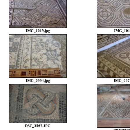
IMG_1019.jpg
IMG_1011
IMG_0994.jpg
IMG_0978
DSC_3567.JPG