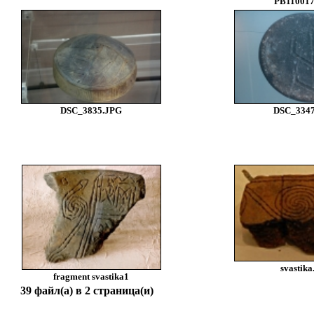
PB110017
DSC_3835.JPG
DSC_334
svastika
fragment svastika1
39 файл(а) в 2 страница(и)