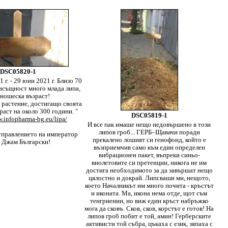
DSC05820-1
 г. - 29 юни 2021 г. Близо 70
всъщност много млада липа,
ношеска възраст!
растение, достигащо своята
раст на около 300 години. "
DSC05819-1
w.infopharma-bg.eu/lipa/
И все пак имаше нещо недовършено в този
липов гроб... ГЕРБ–Щавачи поради
управлението на император
прекалено лошият си генофонд, който е
 Джам Български!
възприемчив само към един определен
вибрационен пакет, въпреки синьо-
виолетовите си претенции, никога не им
достига необходимото за да завършат нещо
цялостно и докрай. Липсваши ми, нещото,
което Началникът им много почита - кръстът
и иконата. Ма, икона нема отде, щот съм
тенгриенин, но виж един кръст набръжко
мога да сковъ. Сков, сков, корстът е готов! На
липов гроб побит е той, амин! Герберските
активисти той събра, цъкаха с език, зяпаха с