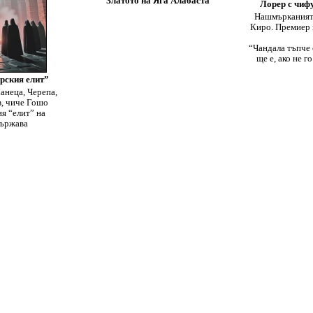
Златото на Яга Алабаста
Лорер c чиф
Нашмърканият 
Киро. Премиер 
“Чандала тъпче 
ще е, aко не г
рския елит”
анеца, Черепа,
в, чиче Гошо
я “елит” на
държава