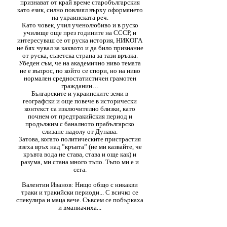
признават от край време старобългарския
като език, силно повлиял върху оформянето
на украинската реч.
Като човек, учил ученолюбиво и в руско
училище още през годините на СССР, и
интересуваш се от руска история, НИКОГА
не бях чувал за каквото и да било признание
от руска, съветска страна за тази връзка.
Убеден съм, че на академично ниво темата
не е въпрос, по който се спори, но на ниво
нормален средностатистичен грамотен
гражданин…
Българските и украинските земи в
географски и още повече в исторически
контекст са изключително близки, като
почнем от предтракийския период и
продължим с баналното прабългарско
слизане надолу от Дунава.
Затова, когато политическите пристрастия
взеха връх над ”кръвта” (не ми казвайте, че
кръвта вода не става, става и още как) и
разума, ми стана много тъпо. Тъпо ми е и
сега.
Валентин Иванов: Нищо общо с никакви
траки и тракийски периоди... С всичко се
спекулира и маца вече. Съвсем се побъркаха
и вманиачиха...