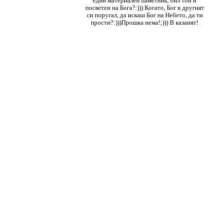
един материален паметник, бил той и
посветен на Бога?:))) Когато, Бог в другият
си поругал, да искаш Бог на Небето, да ти
прости?:)))Прошка нема!;))) В казанят!