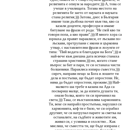
религията е опиум за народите;))) А, това се
учеше в училищата. Тогава местото на
религията бе заето от науката и науката
стана религия;))) Затова, днес в България
имаме тази дълбока почит към тва, кво са
казали доценти, професори и имаме
битуване на фрази от рода: "Не глей кво ти
говори попа, а кво прави";))) И много хора са
юрнаха да правят параклиси, от лъскави по-
лъскави, претрупани с икони и църковна
утвар, с наставлителни фрази и лозунги от
типа: "Пий водата и благодари на Бога";))) и
най-вече към днешна дата всички станаха
страшни християни;))) но, когато стане
въпрос за бит и пари, те си останаха чисти
болшевики. Параклиса изпира съвестта;)))
сиреч, направи нещо за Бога и лошите ти
дела и постъпки, ще бъдат опростени. Не,
няма да бъдат опростени, преживе;))) Най-
малкото ша требе в казана на Ада са
посвариш малце, за да изпита душата ти,
онази болка, която ти си причинил на
света;))) Така, се възстановлява хармонията.
Ти, веке си напрайл простъпъка, нарушил си
хармонията, кеф ти е било, че си ограбил
другият, че си натрупал парите за сметка на
останалите, на съдбите и животите им,
живял си, с усмивка и охолство... Как
мислиш, че съвестта ти, ще бъде изпрана с