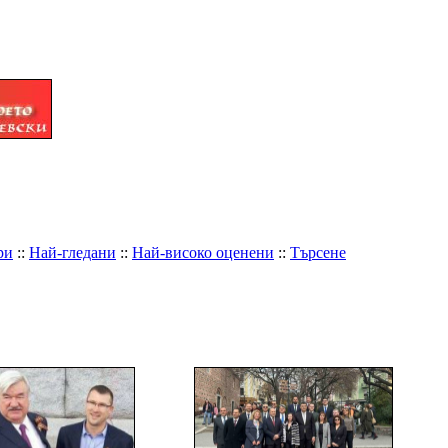
ри
::
Най-гледани
::
Най-високо оценени
::
Търсене
ИМЕ НА ФАЙЛА
+
-
ДАТА
+
-