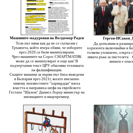
Машините-мадуровки на Волдомор Радев
Гергов-ИСаков
Този път няма как да не се съгласим с
Да допълним и разшири
Тръмпeта, който вчера обяви, че изборите
хоризонта включвайки и Бо
през 2020 са били манипулирани.
толкова уплашено, озърта се
Чрез машините на Сорос СМАРТМАТИК
лявата ръка за пистолета
може да се манипулират и още как! В
винаги е опас
подчертания текст ЦРУ обяснява техниката
на фалшификации.
Същите машини за първи път бяха въведени
в България през 2021г, когато внезапно
никому неизвестните "харвардци" взеха
властта и направиха шефа на еврейското
Гестапо "Шалом" Даниел Лорер министър на
иновациите и вицепремиер.