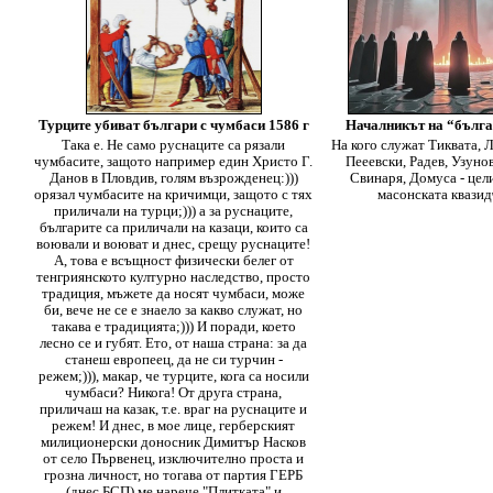
Турците убиват българи с чумбаси 1586 г
Началникът на “бълга
Така е. Не само руснаците са рязали
На кого служат Тиквата, Л
чумбасите, защото например един Христо Г.
Пееевски, Радев, Узуно
Данов в Пловдив, голям възрожденец:)))
Свинаря, Домуса - цели
орязал чумбасите на кричимци, защото с тях
масонската квази
приличали на турци;))) а за руснаците,
българите са приличали на казаци, които са
воювали и воюват и днес, срещу руснаците!
А, това е всъщност физически белег от
тенгриянското културно наследство, просто
традиция, мъжете да носят чумбаси, може
би, вече не се е знаело за какво служат, но
такава е традицията;))) И поради, което
лесно се и губят. Ето, от наша страна: за да
станеш европеец, да не си турчин -
режем;))), макар, че турците, кога са носили
чумбаси? Никога! От друга страна,
приличаш на казак, т.е. враг на руснаците и
режем! И днес, в мое лице, герберският
милиционерски доносник Димитър Насков
от село Първенец, изключително проста и
грозна личност, но тогава от партия ГЕРБ
(днес БСП) ме нарече "Плитката" и