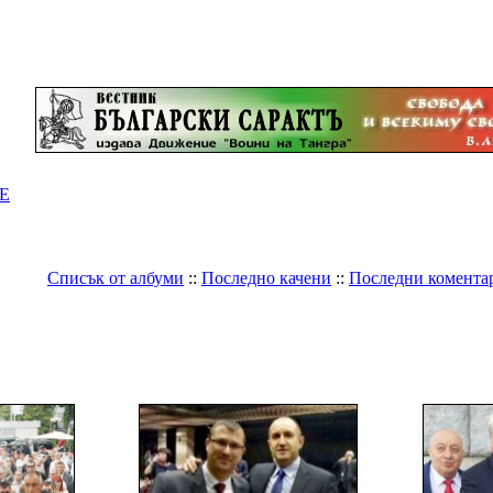
Е
Списък от албуми
::
Последно качени
::
Последни комента
Галерия
>
България
>
Геноцидът над българите
Геноцидът над българите