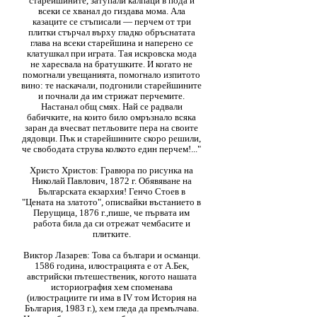
старейшините, затупали калпаци в пода и
всеки се хванал до гиздава мома. Ала
казаците се стъписали — перчем от три
плитки стърчал върху гладко обръснатата
глава на всеки старейшина и наперено се
клатушкал при играта. Тая искровска мода
не харесвала на братушките. И когато не
помогнали увещанията, помогнало изпитото
вино: те наскачали, подгонили старейшините
и почнали да им стрижат перчемите.
Настанал общ смях. Най се радвали
бабичките, на които било омръзнало всяка
заран да вчесват петльовите пера на своите
дядовци. Пък и старейшините скоро решили,
че свободата струва колкото един перчем!..."
Христо Христов: Гравюра по рисунка на
Николай Павлович, 1872 г. Обявяване на
Българската екзархия! Генчо Стоев в
"Цената на златото", описвайки въстанието в
Перущица, 1876 г.,пише, че първата им
работа била да си отрежат чембасите и
плитките.
Виктор Лазарев: Това са българи и османци.
1586 година, илюстрацията е от А.Бек,
австрийски пътешественик, когото нашата
историография хем споменава
(илюстрациите ги има в IV том История на
България, 1983 г.), хем гледа да премълчава.