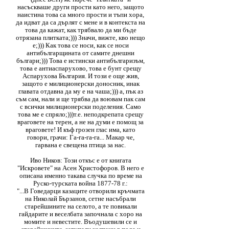
насъскваше други прости като него, защото
наистина това са много прости и тъпи хора,
да идват да са дърлят с мене и в контекста на
това да кажат, как трябвало да ми бъде
отрязана плитката;))) Значи, вижте, кво нещо
е;))) Как това се носи, как се носи
антибългарщината от самите днешни
българи;))) Това е истински антибългаризъм,
това е антиаспарухово, това е бунт срещу
Аспарухова България. И този е още жив,
защото е милиционерски доносник, инак
главата отдавна да му е на чаша;))) а, пък аз
съм сам, нали и ще трябва да воювам пак сам
с всички милиционерски поделения. Само
това ме е спряло;)))т.е. неподкрепата срещу
враговете на терен, а не на думи е помощ за
враговете! И къф грозен глас има, като
говори, грачи: Га-га-га-га... Макар че,
гарвана е свещена птица за нас.
Иво Ников: Този откъс е от книгата
"Искровете" на Асен Христофоров. В него е
описана именно такава случка по време на
Руско-турската война 1877-78 г.:
"...В Говедарци казаците отворили кръчмата
на Николай Бързанов, сетне насъбрали
старейшините на селото, а те повикали
гайдарите и веселбата започнала с хоро на
момите и невестите. Въодушевили се и