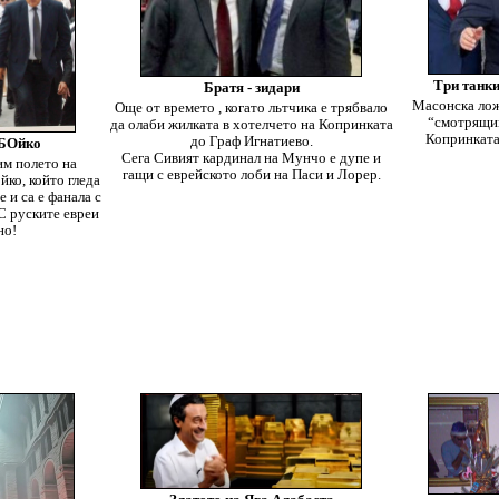
Три танки
Братя - зидари
Масонска лож
Още от времето , когато льтчика е трябвало
“смотрящий
да олаби жилката в хотелчето на Копринката
Копринката
до Граф Игнатиево.
_БОйко
Сега Сивият кардинал на Мунчо е дупе и
м полето на
гащи с еврейското лоби на Паси и Лорер.
йко, който гледа
 и са е фанала с
С руските евреи
но!