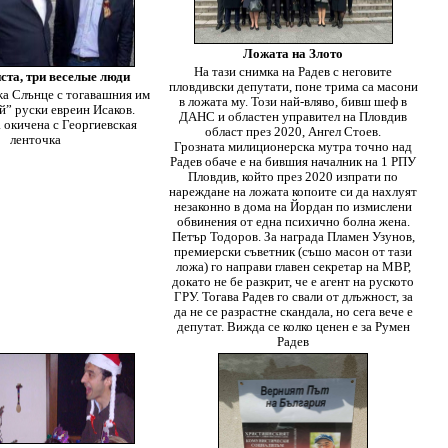
Ложата на Злото
На тази снимка на Радев с неговите
ста, три веселые люди
пловдивски депутати, поне трима са масони
а Слънце с тогавашния им
в ложата му. Този най-вляво, бивш шеф в
” руски евреин Исаков.
ДАНС и областен управител на Пловдив
 окичена с Георгиевская
област през 2020, Ангел Стоев.
ленточка
Грозната милиционерска мутра точно над
Радев обаче е на бившия началник на 1 РПУ
Пловдив, който през 2020 изпрати по
нареждане на ложата копоите си да нахлуят
незаконно в дома на Йордан по измислени
обвинения от една психично болна жена.
Петър Тодоров. За награда Пламен Узунов,
премиерски съветник (съшо масон от тази
ложа) го направи главен секретар на МВР,
докато не бе разкрит, че е агент на руското
ГРУ. Тогава Радев го свали от длъжност, за
да не се разрастне скандала, но сега вече е
депутат. Вижда се колко ценен е за Румен
Радев