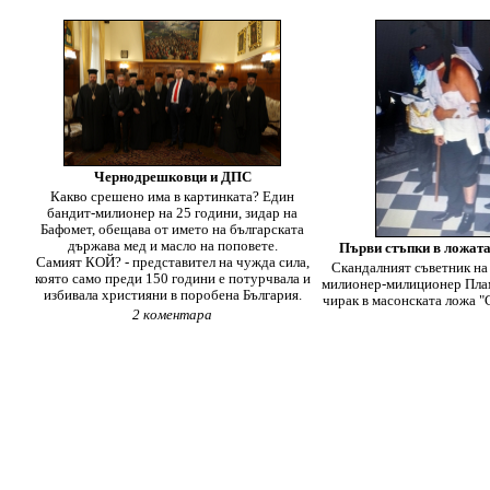
Чернодрешковци и ДПС
Какво срешено има в картинката? Един
бандит-милионер на 25 години, зидар на
Бафомет, обещава от името на българската
държава мед и масло на поповете.
Първи стъпки в ложат
Самият КОЙ? - представител на чужда сила,
Скандалният съветник на
която само преди 150 години е потурчвала и
милионер-милиционер Плам
избивала християни в поробена България.
чирак в масонската ложа 
2 коментара