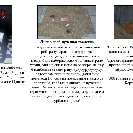
Липов гроб-кучешка тоалетна
След като публикувах в нетът, липовият
Липов гроб 1951
гроб, рану заранта, след ден-два,
годишна липа, 
общинарите дойдоха с камиончето и го
на ю
насгрибаха наборже. Кво ли си викат, рано
"Дългогодишно 
утрин, оня ша спи и нема да разбере, ма аз у
преклонна въз
а на Бафомет
Филибелата ставам рану, кукукуруку-куку,
https://ww
 Румен Радев и
одъртевам веке
и ги видей, дажи си и
ен Узунов като
пометоха
Но, сега ви представям в какво се
300 години е 
"Слънце-Ориент"
превръща, гробът на липата - в кучешки
Карт
кенеф
Човек требе да следи развитието на
едно място в градската среда, за да схване и
осмисли добре, деградацията, която носи
урбанизацията!