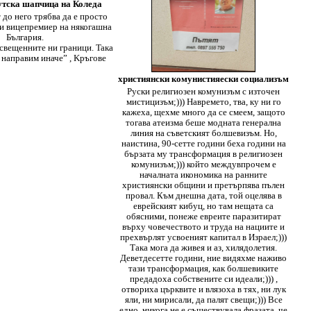
утска шапчица на Коледа
до него трябва да е просто
и вицепремиер на някогашна
България.
свещенните ни граници. Taка
о направим иначе” , Kръгове
християнски комунистияески социализъм
Руски религиозен комунизъм с източен
мистицизъм;))) Навремето, тва, ку ни го
кажеха, щехме много да се смеем, защото
тогава атеизма беше модната генерална
линия на съветският болшевизъм. Но,
наистина, 90-сетте години беха години на
бързата му трансформация в религиозен
комунизъм;))) който междувпрочем е
началната икономика на ранните
християнски общини и претърпява пълен
провал. Към днешна дата, той оцелява в
еврейският кибуц, но там нещата са
обясними, понеже евреите паразитират
върху човечеството и труда на нациите и
прехвърлят усвоеният капитал в Израел;)))
Така мога да живея и аз, хилядолетия.
Деветдесетте години, ние видяхме наживо
тази трансформация, как болшевиките
предадоха собствените си идеали;))) ,
отвориха църквите и влязоха в тях, ни лук
яли, ни мирисали, да палят свещи;))) Все
едно, никога не е съществувала фразата, че