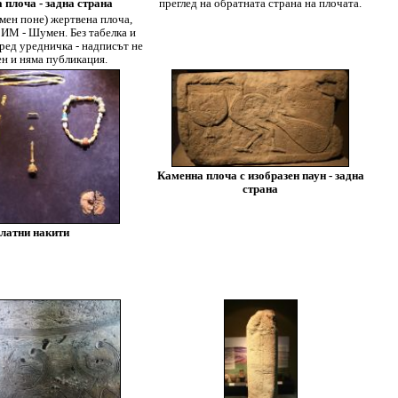
 плоча - задна страна
преглед на обратната страна на плочата.
 мен поне) жертвена плоча,
 ИМ - Шумен. Без табелка и
ред уредничка - надписът не
ен и няма публикация.
Каменна плоча с изобразен паун - задна
страна
латни накити