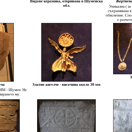
Видове керамика, откривана в Шуменска
Жертвена
обл.
Уникална ( за
съхранявана в
обяснение. Спо
е разчет
З
оча
Златно ангелче - височина около 30 мм
 ИМ - Шумен. Не
мирането му.