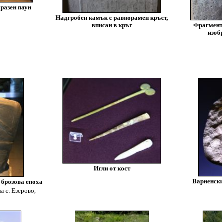
разен паун
Надгробен камък с равнорамен кръст,
вписан в кръг
Фрагмент 
изоб
Игли от кост
Варненски
 брозова епоха
а с. Езерово,