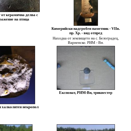
от керамична делва с
ражение на птица
Кимерийски надгробен паметник - VIIв.
пр. Хр. - вид отпред
Находка от землището на с. Белоградец,
Варненско. РИМ - Вн.
Експонат, РИМ-Вн, триквестер
 халколитен некропол