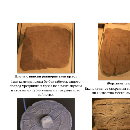
Плоча с вписан равнораменен кръст
Тази каменна плоца бе без табелка, защото
Жертвена пл
според уредничка в музея не е разтълкувана
Експонатът се съхранява в
и съответно публикувана от титулованото
ми е известно местона
войнство.