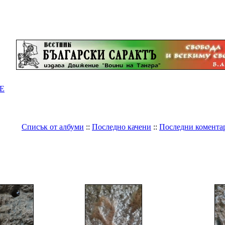
Е
Списък от албуми
::
Последно качени
::
Последни комента
ерия
>
Древнобългарски светилища и градове
>
Мизия и Ски
Албум Мизия и Скития