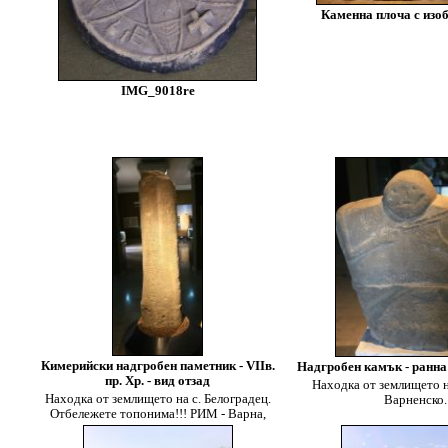
Каменна плоча с изоб
IMG_9018re
Кимерийски надгробен паметник - VIIв.
Надгробен камък - ранна
пр. Хр. - вид отзад
Находка от землището н
Находка от землището на с. Белоградец.
Варненско.
Отбележете топонима!!! РИМ - Варна,