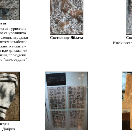
лата
а за туристи, в
но се увеличиха
 свещи, парцалки
Светилище Яйлата
Св
чителни табелки.
Извечният 
жното в скита -
 иде да каже, че
ияни, прокудени
ото “милосърдие”
реден
- Добрич.