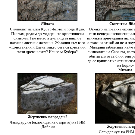
Яйлата
Скитът на Яй
Символът на алпа Кубар-Баръс и рода Дуло.
Откакто направиха екопътек
Пак там, редом до модерните християнски
тази пещера експоненциал
символи. Там вляво в дупчицата някой е
всякакви причудливи икони,
натикал листче с желания. Желания към кого
оставени от кой ли не и поу
- Константин и Елена, както сега са кръстили
Малцина забелязват най-ва
този древен скит? Или към Кубера?
символите на Саракта, което
обитателите са били тенгр
да се крият от християнск
на Борис-
Михаил
Жертвеник повреден 2
Лапидаруим (екпозиция на открито) на РИМ
Жертвеник пов
- Добрич.
Лапидариум на РИМ 