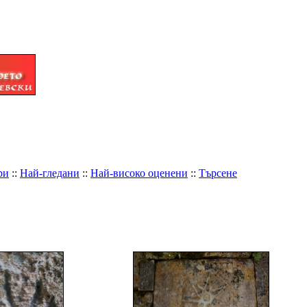
ри
::
Най-гледани
::
Най-високо оценени
::
Търсене
тия
ИМЕ НА ФАЙЛА
+
-
ДАТА
+
-