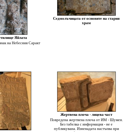
Седмолъчицата от основите на стария
храм
етилище Яйлата
знак на Небесния Саракт
Жертвена плоча - лицева част
Повредена жертвена плоча от ИМ - Шумен.
Без табелка с информация - не е
публикувана. Изненадата настъпва при