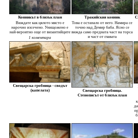
Конникът в близък план
Тракийския конник
С
Виждате как цялото място е
Това е останало от него. Намира се
нарочнo изсечено. Унищожено е
точно над Демир баба. Ясно се
най-вероятно още от византийците
вижда само предната част на торса
и част от главата
1 коментара
Свещарска гробница - сводът
(капелата)
Свещарска гробница.
Стенописът от близък план
к
да
пр
б