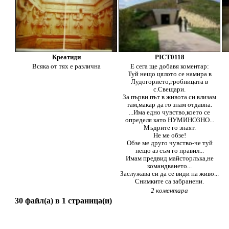
Креатиди
PICT0118
Всяка от тях е различна
Е сега ще добавя коментар:
Туй нещо цялото се намира в
Лудогорието,гробницата в
с.Свещари.
За първи път в живота си влизам
там,макар да го знам отдавна.
...Има едно чувство,което се
определя като НУМИНОЗНО...
Мъдрите го знаят.
Не ме обзе!
Обзе ме друго чувство-че туй
нещо аз съм го правил...
Имам предвид майсторлъка,не
командването...
Заслужава си да се види на живо...
Снимките са забранени.
2 коментара
30 файл(а) в 1 страница(и)