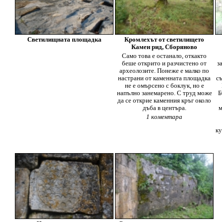
Светилищната площадка
Кромлехът от светилището
Камен рид, Сборяново
Само това е останало, откакто
беше открито и разчистено от
з
археолозите. Понеже е малко по
настрани от каменната площадка
с
не е омърсено с боклук, но е
напълно занемарено. С труд може
Б
да се открие каменния кръг около
дъба в центъра.
м
1 коментара
ку