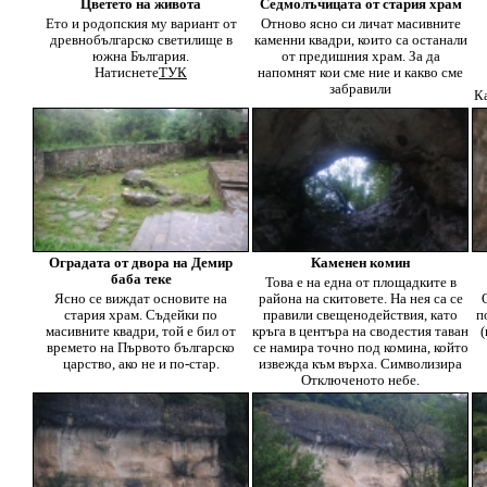
Цветето на живота
Седмолъчицата от стария храм
Ето и родопския му вариант от
Отново ясно си личат масивните
древнобългарско светилище в
каменни квадри, които са останали
южна България.
от предишния храм. За да
Натиснете
ТУК
напомнят кои сме ние и какво сме
забравили
К
Оградата от двора на Демир
Каменен комин
баба теке
Това е на една от площадките в
Ясно се виждат основите на
района на скитовете. На нея са се
стария храм. Съдейки по
правили свещенодействия, като
п
масивните квадри, той е бил от
кръга в центъра на сводестия таван
(
времето на Първото българско
се намира точно под комина, който
царство, ако не и по-стар.
извежда към върха. Символизира
Отключеното небе.