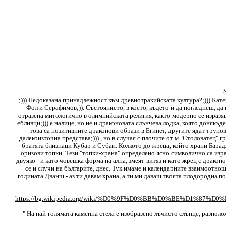
;))) Недоказана принадлежност към древнотракийската култура?;))) Кате
Фол и Серафимов;)). Състоянието, в което, където и да погледнеш, д
отразена митологично в олимпийската религия, както модерно се изразя
ебливци;))) е налице, но не и драконовата слънчева лодка, която донякъд
това са позитивните драконови образи в Египет, другите ядат трупов
далекоизточна представа;))) , но в случая с плочите от м."Столоватец" 
братята близнаци Кубар и Субан. Колкото до жреца, който храни Барадж,
оризови топки. Тези "топки-храна" определено ясно символично са изра
двуяко - и като човешка форма на алпа, змеят-витяз и като жрец с драконо
се и случи на българите, днес. Тук имаме и календарните взаимоотно
годината Дванш - аз ти давам храна, а ти ми даваш твоята плодородна по
https://bg.wikipedia.org/wiki/%D0%9F%D0%BB%D0%BE%D1
" На най-голямата каменна стела е изобразено лъчисто слънце, разпол