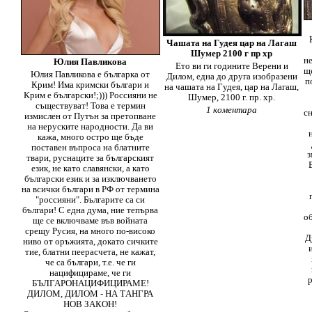
Чашата на Гудея цар на Лагаш
Шумер 2100 г пр хр
н
Юлия Павликова
Ето ви ги годините Верени и
щ
Юлия Павликова е българка от
Дилом, една до друга изобразени
п
Крим! Има кримски българи и
на чашата на Гудея, цар на Лагаш,
Крим е български!;))) Россияни не
Шумер, 2100 г. пр. хр.
съществуват! Това е термин
1 коментара
сн
измислен от Путън за претопване
на неруските народности. Да ви
кажа, много остро ще бъде
поставен въпроса на блатните
з
твари, руснаците за българският
език, не като славянски, а като
български език и за изключването
на всички българи в РФ от термина
"россияни". Българите са си
българи! С една дума, ние тепърва
о
ще се включваме във войната
срещу Русия, на много по-високо
Д
ниво от оръжията, докато сичките
тие, блатни пеерасчета, не кажат,
че са българи, т.е. че ги
нацифицираме, че ги
БЪЛГАРОНАЦИФИЦИРАМЕ!
ДИЛОМ, ДИЛОМ - НА TАНГРА
НОВ ЗАКОН!