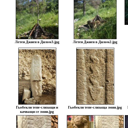
Летен Джиен в Дилом3.jpg
Летен Джиен в Дилом2.jpg
Гьобекли тепе-слизащи и
Гьобекли тепе-слизаща змия.jpg
качващи се змии.jpg