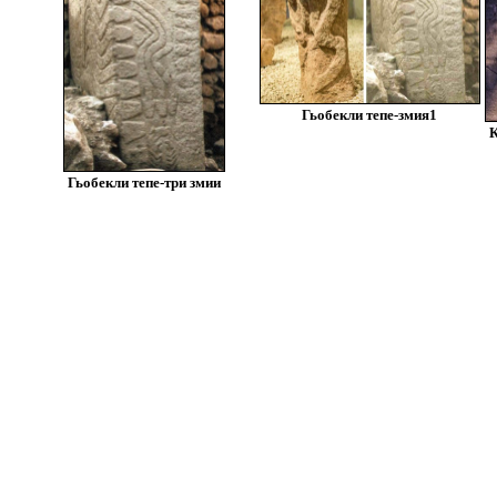
Гьобекли тепе-змия1
К
Гьобекли тепе-три змии