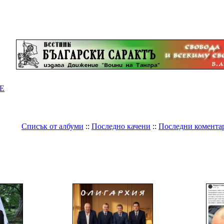
Е
Списък от албуми
::
Последно качени
::
Последни комента
Галерия
>
България
>
Политика
България - политика