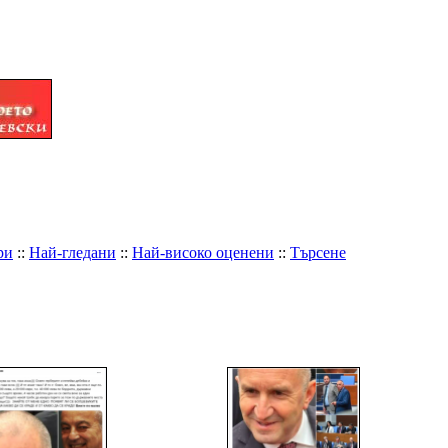
ри
::
Най-гледани
::
Най-високо оценени
::
Търсене
ИМЕ НА ФАЙЛА
+
-
ДАТА
+
-