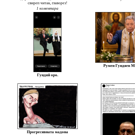
свиреп читак, главорез!
1 коментара
Румен Гундяев М
Гундяй оро.
Прогресивната мадона