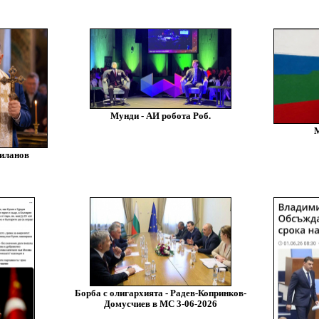
Мунди - АИ робота Роб.
М
иланов
Борба с олигархията - Радев-Копринков-
Домусчиев в МС 3-06-2026