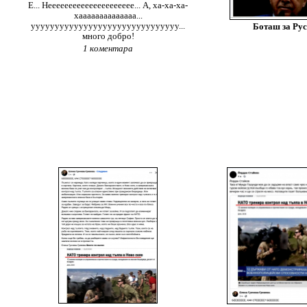
Е... Неееееееееееееееееееее... А, ха-ха-ха-
хаааааааааааааа...
ууууууууууууууууууууууууууууууу...
Боташ за Ру
много добро!
1 коментара