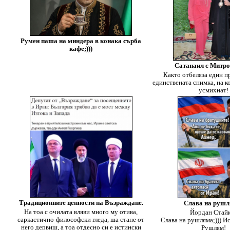
Румен паша на миндера в конака сърба
кафе;)))
Сатанаил с Митр
Както отбеляза един пр
единствената снимка, на к
усмихнат!
Традиционните ценности на Възраждане.
Слава на рушл
На тоа с очилата вляви много му отива,
Йордан Стай
саркастично-философски гледа, ша стане от
Слава на рушляма;))) И
него дервиш, а тоа отдесно си е истински
Рушлям!