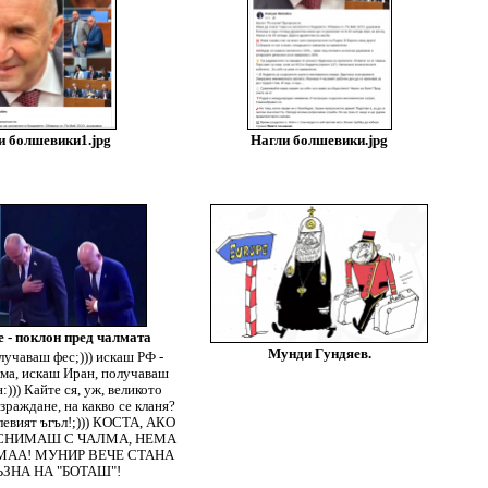
и болшевики1.jpg
Нагли болшевики.jpg
 - поклон пред чалмата
Мунди Гундяев.
учаваш фес;))) искаш РФ -
ма, искаш Иран, получаваш
:))) Кайте ся, уж, великото
раждане, на какво се кланя?
левият ъгъл!;))) КОСТА, АКО
 СНИМАШ С ЧАЛМА, НЕМА
 МАА! МУНИР ВЕЧЕ СТАНА
ЗНА НА "БОТАШ"!