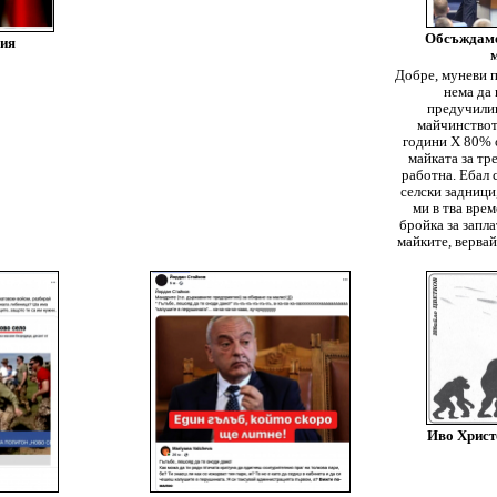
Обсъждаме 
сия
Добре, муневи п
нема да 
предучилищ
майчинството
години Х 80% о
майката за тр
работна. Ебал 
селски задници,
ми в тва вре
бройка за запла
майките, вервай
Иво Христ