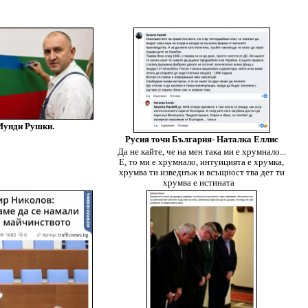
унди Рушки.
Русия точи България- Наталка Еллис
Да не кайте, че на мен така ми е хрумнало...
Е, то ми е хрумнало, интуицията е хрумка,
хрумва ти изведнъж и всъщност тва дет ти
хрумва е истината