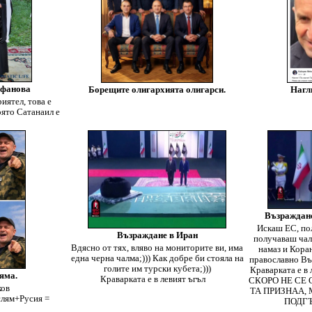
офанова
Борещите олигархията олигарси.
Нагл
иятел, това е
оято Сатанаил е
Възраждане
Искаш ЕС, пол
Възраждане в Иран
получаваш чал
Вдясно от тях, вляво на мониторите ви, има
намаз и Коран
една черна чалма;))) Как добре би стояла на
православно Въз
голите им турски кубета;)))
Краварката е в 
яма.
Краварката е в левият ъгъл
СКОРО НЕ СЕ
ков
ТА ПРИЗНАА,
слям+Русия =
ПОДГЪ