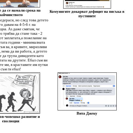
да се намали срока на
Комунягите докарват дефицит на пясъка в
майчинството
пустините
едераси, но след това детето
го давам на 4-5-6 г. на
на. Аз даже смятам, че
 трябва да стане така - 2
т заплатата,а пожелание на
етата години - минималната
съм ва, в кривите, миризливи
 нема да ви работа, а детето
ме да трупа дивиденти като
тата на другите. Ебал съм ви
те ми, в краставите им путки
съм ги ебал!
Вита Джеку
ов-човешко развитие и
еволюция