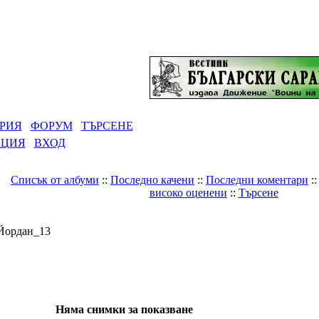
РИЯ
ФОРУМ
ТЪРСЕНЕ
АЦИЯ
ВХОД
Списък от албуми
::
Последно качени
::
Последни коментари
:
високо оценени
::
Търсене
Галерия
>
Лични албуми
>
Йордан_13
 Йордан_13
Няма снимки за показване