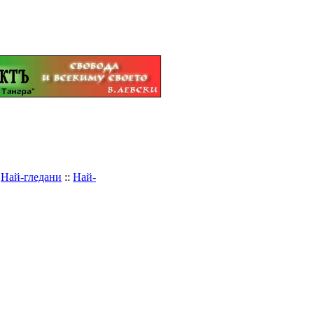
:
Най-гледани
::
Най-