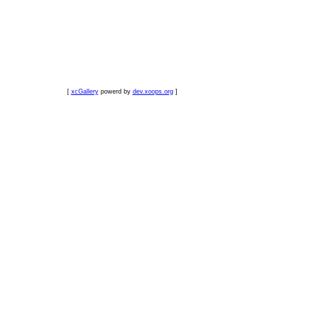
[
xcGallery
powerd by
dev.xoops.org
]