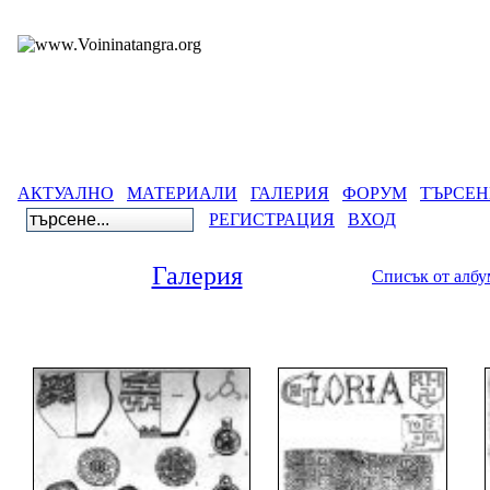
АКТУАЛНО
МАТЕРИАЛИ
ГАЛЕРИЯ
ФОРУМ
ТЪРСЕН
РЕГИСТРАЦИЯ
ВХОД
Галерия
Списък от алб