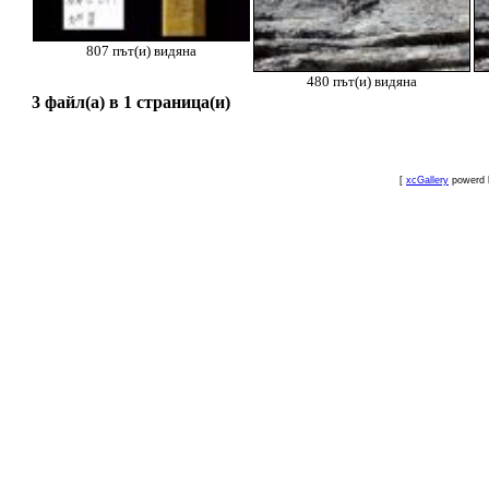
807 път(и) видяна
480 път(и) видяна
3 файл(а) в 1 страница(и)
[
xcGallery
powerd